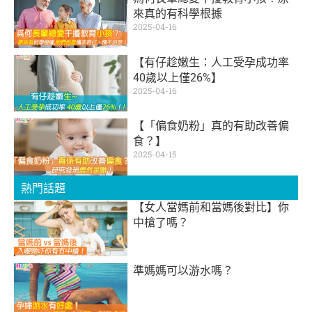
來真的有科學根據
2025-04-16
【有仔趁嫩生：人工受孕成功率
40歲以上僅26%】
2025-04-16
【「偏食奶粉」真的有助改善偏
食？】
2025-04-15
熱門話題
【女人當媽前和當媽後對比】你
中槍了嗎？
準媽媽可以游水嗎？