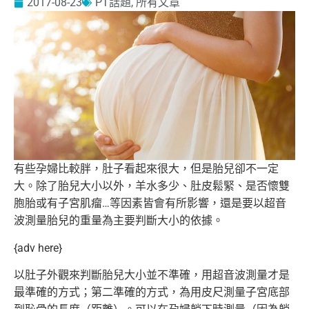
2017-08-23
PT話題
,
所有文章
有些孕婦比較胖，肚子看起來很大，但是胎兒卻不一定
大。
除了胎兒大小以外，羊水多少、肚皮鬆緊、
是否懷雙
胞胎或有子宮肌瘤…等因素皆會有所影響，
還是要以超音
波測量胎兒的重量為主要判斷大小的依據。
{adv here}
以肚子外觀來判斷胎兒大小並不準確，
用超音波測量才是
最準確的方式；第二準確的方式，
為用皮尺測量子宮底部