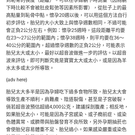
到恥骨的長度（距離）。
可以在孕婦躺下時測量（
因為躺
下時比較不會被肚皮鬆弛等因素所影響），
從肚子上的最
高點量到恥骨中點。懷孕20週以後，
可以用這個方法自行
初步評估，胎兒的大小大致上與懷孕週數相同，
不過可能
會正負2公分左右。例如：懷孕25週時，
這段距離平均要
在23～27公分的範圍內；懷孕38週時，
則平均要在36～
40公分的範圍內，超過懷孕週數的正負2公分，
可能表示
胎兒太大或太小，最好以超音波做進一步的評估。
以超音
波來評估，即可判斷究竟是寶寶太大或太小，
或是因為羊
水太多或太少所導致。
{adv here}
胎兒太大多半是因為孕婦吃下過多食物所致，
胎兒太大會
導致生產不順利，肩難產、陰道裂傷，甚至是子宮破裂，
倘若超音波預估超過4,000公克，建議採剖腹產；相反地，
如果胎兒太小，可能是因為子宮感染、或子癇前症、或染
色體異常、
或臍帶與胎盤發育不良所致，
另外孕期抽菸也
會使胎兒容易體重不足、胎兒過小。
如果感染嚴重或染色