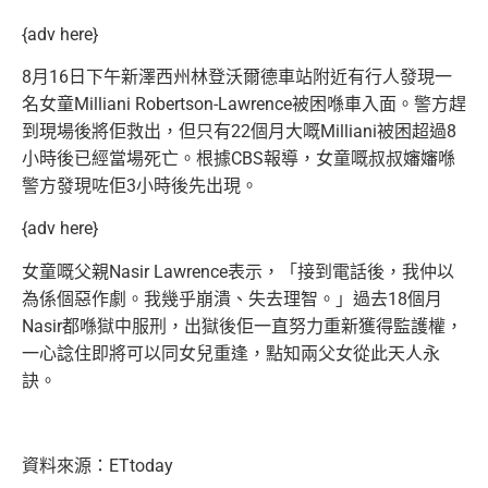
{adv here}
8月16日下午新澤西州林登沃爾德車站附近有行人發現一
名女童Milliani Robertson-Lawrence被困喺車入面。警方趕
到現場後將佢救出，但只有22個月大嘅Milliani被困超過8
小時後已經當場死亡。根據CBS報導，女童嘅叔叔嬸嬸喺
警方發現咗佢3小時後先出現。
{adv here}
女童嘅父親Nasir Lawrence表示，「接到電話後，我仲以
為係個惡作劇。我幾乎崩潰、失去理智。」過去18個月
Nasir都喺獄中服刑，出獄後佢一直努力重新獲得監護權，
一心諗住即將可以同女兒重逢，點知兩父女從此天人永
訣。
資料來源：ETtoday