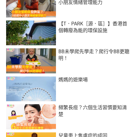
小朋友情緒管理能力
【T．PARK［源．區］】香港首
個轉廢為能的環保設施
BB未學爬先學走？爬行令BB更聰
明！
媽媽的遊樂場
頻繁長痘？六個生活習慣要知清
楚
兒童患上焦慮症的成因