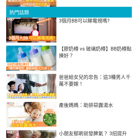
熱門話題
3個月BB可以睇電視嗎?
【膠奶樽 vs 玻璃奶樽】BB奶樽點
揀好？
爸爸給女兒的忠告：這3種男人千
萬不要嫁！
產後媽媽：助排惡露湯水
小朋友郁啲就發脾氣？ 3招提升