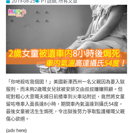
2019-08-25
PT話題
,
所有文章
「你哋殺咗我個囡！」美國新澤西州一名父親因為要入獄
服刑，而未夠2歲嘅女兒就被安排交由叔叔嬸嬸照顧。但
呢對粗心大意嘅夫婦日前揸車到火車站附近，竟然將女童
留咗喺車入面長達8小時，期間車內氣溫達到攝氏54度，
最後女童被活生生焗死，令出獄後努力爭取監護權嘅父親
傷心欲絕。
{adv here}