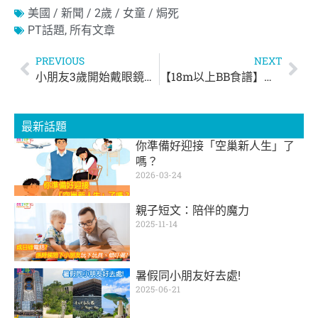
美國 / 新聞 / 2歲 / 女童 / 焗死
PT話題
,
所有文章
PREVIOUS
NEXT
小朋友3歲開始戴眼鏡，太早了嗎？ | 慈慧幼苗
【18m以上BB食譜】無糖三色蕃薯月餅 | Kylife 與二寶之日常
最新話題
你準備好迎接「空巢新人生」了
嗎？
2026-03-24
親子短文：陪伴的魔力
2025-11-14
暑假同小朋友好去處!
2025-06-21