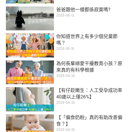
爸爸跟他一樣都係寂寞嗎?
2025-06-11
你知道世界上有多少個兒童節
嗎？
2025-05-31
為何長輩總愛干擾教育小孩？原
來真的有科學根據
2025-04-16
【有仔趁嫩生：人工受孕成功率
40歲以上僅26%】
2025-04-16
【「偏食奶粉」真的有助改善偏
食？】
2025-04-15