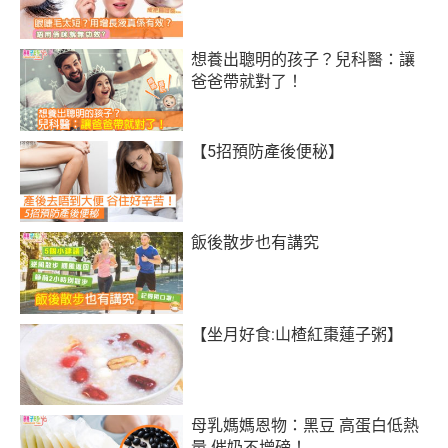
想養出聰明的孩子？兒科醫：讓
爸爸帶就對了！
【5招預防產後便秘】
飯後散步也有講究
【坐月好食:山楂紅棗蓮子粥】
母乳媽媽恩物：黑豆 高蛋白低熱
量 催奶不增磅！