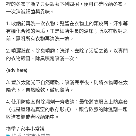
裡的冬衣了嗎？只要跟著下列四招，
便可正確收納冬衣，
一次消滅細菌與異味。
1. 收納前再洗一次衣物：殘留在衣物上的頭皮屑、
汗水等
有機化合物的污垢，正是細菌生長的溫床；所以在收納之
前，
需將所有衣物再清洗一遍。
2. 噴灑殺菌、除臭噴霧：洗淨、去除了污垢之後，以專門
的衣物殺菌、
除臭噴霧噴灑一次。
{adv here}
3. 置於太陽光下自然晾乾：噴灑完畢後，則將衣物晾在太
陽光下，
自然晾乾，徹底殺菌。
4. 使用防塵套與除濕劑一齊收納：最後將衣服套上防塵套
（
或是壓縮為真空的收存形式），
跟含矽膠的除濕劑一起
收進衣櫃或者收納箱中。
換季 / 家事小常識