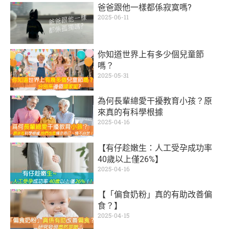
爸爸跟他一樣都係寂寞嗎?
2025-06-11
你知道世界上有多少個兒童節
嗎？
2025-05-31
為何長輩總愛干擾教育小孩？原
來真的有科學根據
2025-04-16
【有仔趁嫩生：人工受孕成功率
40歲以上僅26%】
2025-04-16
【「偏食奶粉」真的有助改善偏
食？】
2025-04-15