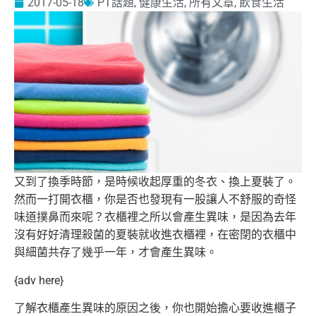
2017-05-18
PT話題
,
健康生活
,
所有文章
,
飲食生活
又到了換季時節，是時候收起厚重的冬衣、換上夏裝了。
然而一打開衣櫃，
你是否也發現有一股讓人不舒服的奇怪
味道撲鼻而來呢？
衣櫃裡之所以會產生異味，
是因為去年
沒有好好清理殺菌的夏裝就收進衣櫃裡，
在密閉的衣櫃中
與細菌共存了幾乎一年，才會產生異味。
{adv here}
了解衣櫃產生異味的原因之後，
你也開始擔心要收進櫃子