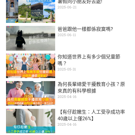
暑假同小朋友好去處!
2025-06-21
爸爸跟他一樣都係寂寞嗎?
2025-06-11
你知道世界上有多少個兒童節
嗎？
2025-05-31
為何長輩總愛干擾教育小孩？原
來真的有科學根據
2025-04-16
【有仔趁嫩生：人工受孕成功率
40歲以上僅26%】
2025-04-16