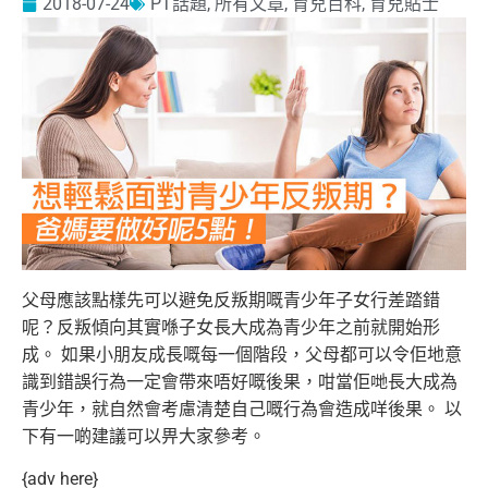
2018-07-24
PT話題
,
所有文章
,
育兒百科
,
育兒貼士
父母應該點樣先可以避免反叛期嘅青少年子女行差踏錯
呢？反叛傾向其實喺子女長大成為青少年之前就開始形
成。
如果小朋友成長嘅每一個階段，父母都可以令佢地意
識到錯誤行為一定會帶來唔好嘅後果，咁當佢哋長大成為
青少年，就自然會考慮清楚自己嘅行為會造成咩後果。
以
下有一啲建議可以畀大家參考。
{adv here}