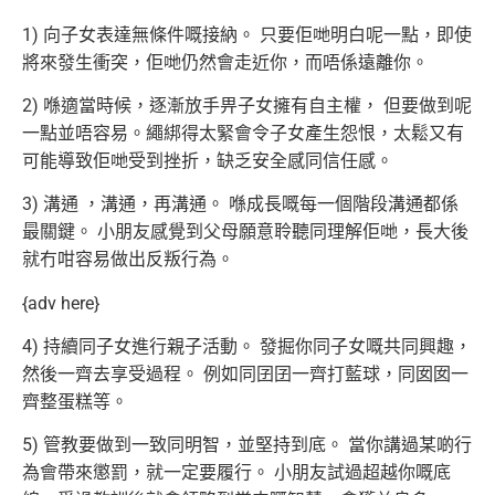
1) 向子女表達無條件嘅接納。 只要佢哋明白呢一點，即使
將來發生衝突，佢哋仍然會走近你，而唔係遠離你。
2) 喺適當時候，逐漸放手畀子女擁有自主權， 但要做到呢
一點並唔容易。繩綁得太緊會令子女產生怨恨，太鬆又有
可能導致佢哋受到挫折，缺乏安全感同信任感。
3) 溝通 ，溝通，再溝通。 喺成長嘅每一個階段溝通都係
最關鍵。 小朋友感覺到父母願意聆聽同理解佢哋，長大後
就冇咁容易做出反叛行為。
{adv here}
4) 持續同子女進行親子活動。 發掘你同子女嘅共同興趣，
然後一齊去享受過程。 例如同囝囝一齊打藍球，同囡囡一
齊整蛋糕等。
5) 管教要做到一致同明智，並堅持到底。 當你講過某啲行
為會帶來懲罰，就一定要履行。 小朋友試過超越你嘅底