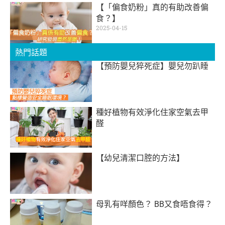
【「偏食奶粉」真的有助改善偏
食？】
2025-04-15
熱門話題
【預防嬰兒猝死症】嬰兒勿趴睡
種好植物有效淨化住家空氣去甲
醛
【幼兒清潔口腔的方法】
母乳有咩顏色？ BB又食唔食得？