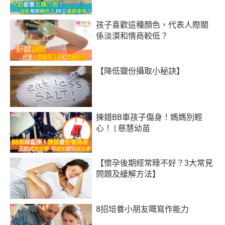
孩子喜歡這種顏色，代表人際關
係淡漠和情商較低？
【降低鹽份攝取小秘訣】
揀錯BB車孩子傷身！媽媽別輕
心！ | 慈慧幼苗
【懷孕後期經常睡不好？3大常見
問題及緩解方法】
8招培養小朋友嘅寫作能力