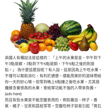
英國人有種說法是這樣的：「上午的水果是金，
中午到下
午3點是銀，3點到下午6點是銅，
下午6點之後的則是
鉛。」 為什麼這麼說呢？有人說，這是因為上午吃水果，
不僅可以幫助消化，有利於通便，
還能用美妙的滋味帶給
你一天的好心情。
但等到晚上6點鐘之後吃水果，尤其是
纖維含量很高的水果，
會給胃功能不強的人帶來負擔。
{adv here}
而且有些水果是不能空腹食用的，例如番茄、柿子、香
蕉、橘子、
甘蔗和荔枝等等。空腹吃柿子容易引起「胃石