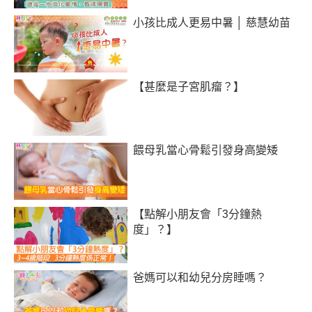
小孩比成人更易中暑 │ 慈慧幼苗
【甚麼是子宮肌瘤？】
餵母乳當心骨鬆引發身高變矮
【點解小朋友會「3分鐘熱
度」？】
爸媽可以和幼兒分房睡嗎？