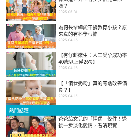
嗎？
2025-05-31
為何長輩總愛干擾教育小孩？原
來真的有科學根據
2025-04-16
【有仔趁嫩生：人工受孕成功率
40歲以上僅26%】
2025-04-16
【「偏食奶粉」真的有助改善偏
食？】
2025-04-15
熱門話題
爸爸給女兒的「擇偶」條件！退
後一步淡化愛情，看清現實