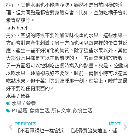
症」，
其他水果也不能空腹吃，雖然不是出於同樣的道
理，
但共同點是都會對身體有害。比如，空腹吃橘子會刺
激胃黏膜等。
{adv here}
另外，空腹的時候不要吃酸澀味很重的水果，
這些水果一
方面會對胃產生刺激；
另一方面也可以跟胃裡的蛋白質反
應，產生一些不好消化的物質。
除了這些水果以外，其他
大部分水果都是可以在飯前吃的，
一方面會有利於吸收，
另一方面還可以控制吃正餐時攝入的熱量。
只是， 空腹可
以吃水果，睡前卻最好不要吃。
睡前一兩個小時可以適當
吃點水果，但千萬別等到臨睡那一刻，
理論上，睡前是最
好不要吃任何東西的。
水果 / 營養
水果 / 營養
PT話題
,
健康生活
,
所有文章
,
飲食生活
PREVIOUS
NEXT
【不看電視也一樣會近視】
【減骨質流失速度、儲存骨本】