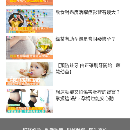
飲食對過度活躍症影響有幾大？
綠茶有助孕還是會阻礙懷孕？
【預防蛀牙 由正確刷牙開始 | 慈
慧幼苗】
想運動卻又怕傷害肚裡的寶寶？
掌握這5點，孕媽也能安心動