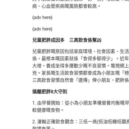
病、心血管疾病嘅風險都會較高。
{adv here}
{adv here}
兒童肥胖成因多 三高飲食係幫凶
兒童肥胖嘅原因包括家庭環境、社會因素、生活
係，最根本嘅因素就係「食得多郁得少」。近年
大增，養成坐得多運動少嘅不良習慣。電視網上
兇。家長嘅生活飲食習慣都會成為小朋友嘅「榜
三高飲食習慣自然會「遺傳」俾小朋友，肥胖係
遠離肥胖8大守則
1. 由早餐開始：從小為小朋友準備營養均衡
較健康嘅食物。
2. 灌輸正確飲食觀念：三低一高(低油低糖低
飲擇食等。