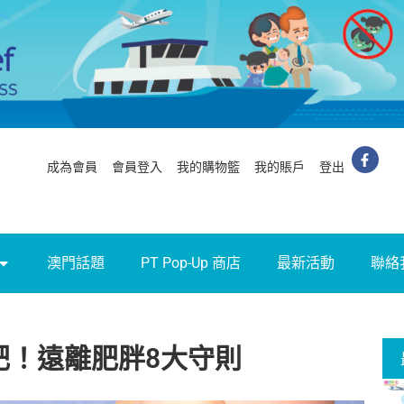
成為會員
會員登入
我的購物籃
我的賬戶
登出
澳門話題
PT Pop-Up 商店
最新活動
聯絡
肥！遠離肥胖8大守則