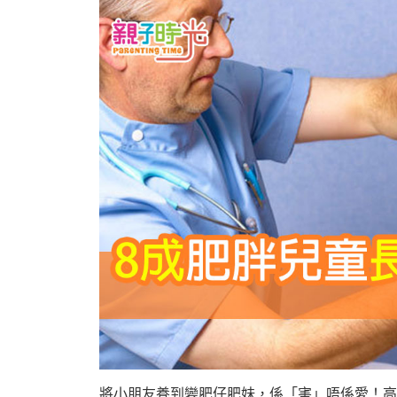
將小朋友養到變肥仔肥妹，係「害」唔係愛！高