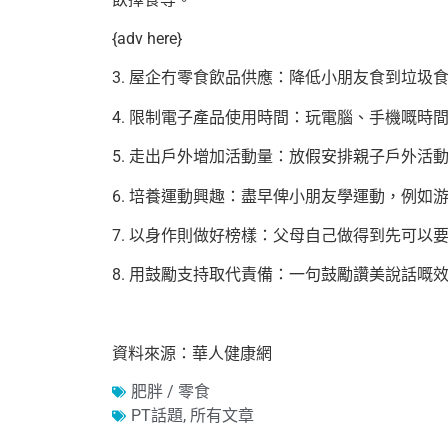
{adv here}
3. 屋企冇零食飲品供應：降低小朋友食到垃圾
4. 限制電子產品使用時間：玩電腦、手機嘅時
5. 走出戶外增加活動量：放假安排親子戶外活
6. 培養運動興趣：盡早俾小朋友學運動，例如
7. 以身作則做好榜樣：父母自己做得到先可以
8. 用鼓勵支持取代責備：一句鼓勵讚美說話嘅
資料來源：華人健康網
肥胖 / 零食
PT話題
,
所有文章