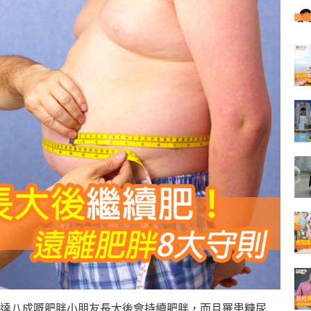
達八成嘅肥胖小朋友長大後會持續肥胖，而且罹患糖尿