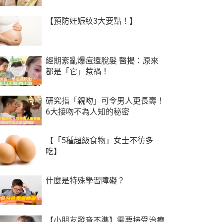
【預防妊娠紋3大要點！】
經期紊亂爆痘還脫髮 醫揭：原來
都是「它」惹禍！
研究指「親吻」可令男人更長壽！
6大接吻不為人知的秘密
【「5種超級食物」女士不彷多
吃】
什麼是特殊學習障礙？
【小朋友發音不準】需要接受治療