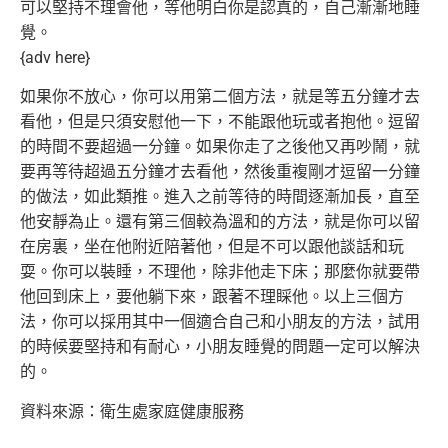
可以堅持不理會他，等他明白你是認真的，自己漸漸地睡
覺。
{adv here}
如果你不放心，你可以用第二個方法，就是等五分鐘才去
看他，
但是只須安慰他一下，不能跟他玩或者抱他。
逗留
的時間不要超過一分鐘。如果你走了之後他又再吵鬧，
就
要再等待超過五分鐘才去看他，然後重複剛才逗留一分鐘
的做法，
如此類推。進入之前等待的時間逐漸加長，直至
他安靜為止。
還有第三個較為溫和的方法，就是你可以留
在房裏，
坐在他附近陪著他，但是不可以跟他談話和玩
耍。你可以裝睡，
不理他，除非他走下床；那麼你就要帶
他回到床上，要他躺下來，
跟著不理睬他。以上三個方
法，
你可以採用其中一個適合自己和小朋友的方法，
試用
的時候要堅持和有耐心，小朋友睡覺的問題一定可以解決
的。
資料來源：衛生處家庭健康服務