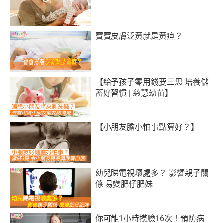
寶寶皮膚泛黃就是黃疸？
【給予孩子零用錢要三思 培養儲
蓄好習慣 | 慈慧幼苗】
【小朋友膽小怕事點算好？】
幼兒睇電視壞處多？ 影響親子關
係 易變肥仔肥妹
你可能1小時摸臉16次！預防病