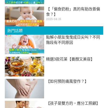
【「偏食奶粉」真的有助改善偏
食？】
2025-04-15
熱門話題
點解小朋友曳曳成日尖叫？不同
階段有不同原因
精選3款花茶【養顏又美容】
【如何預防痛風發作？】
【孩子是雙方的，應分工照顧】