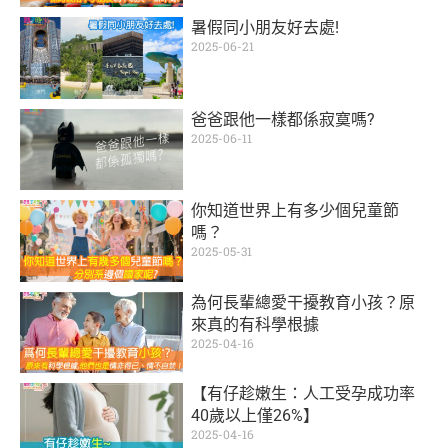
暑假同小朋友好去處!
2025-06-21
爸爸跟他一樣都係寂寞嗎?
2025-06-11
你知道世界上有多少個兒童節
嗎？
2025-05-31
為何長輩總愛干擾教育小孩？原
來真的有科學根據
2025-04-16
【有仔趁嫩生：人工受孕成功率
40歲以上僅26%】
2025-04-16