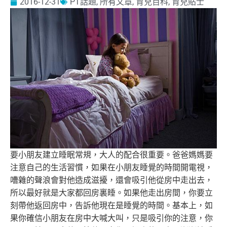
2016-12-31
PT話題
,
所有文章
,
育兒百科
,
育兒貼士
要小朋友建立睡眠常規，大人的配合很重要。
爸爸媽媽要
注意自己的生活習慣，如果在小朋友睡覺的時間開電視，
嘈雜的聲浪會對他造成滋擾，還會吸引他從房中走出去，
所以最好就是大家都回房裏睡。如果他走出房間，
你要立
刻帶他返回房中，告訴他現在是睡覺的時間。基本上，
如
果你確信小朋友在房中大喊大叫，只是吸引你的注意，
你