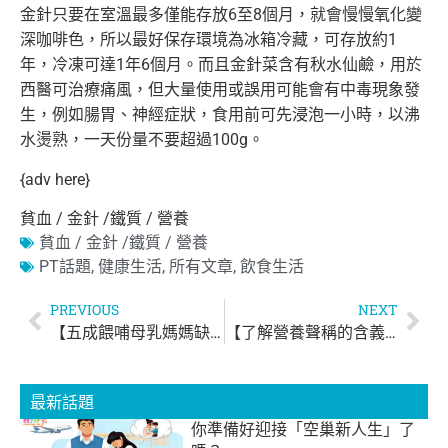
金針只要在室溫最多僅能存放6至8個月，就會慢慢氧化變
深咖啡色，所以最好保存環境為冰箱冷藏，可存放約1
年，冷凍可達1年6個月。而且金針菜含有秋水仙鹼，用於
西醫可治療痛風，但大量使用或誤用可能會有中毒現象發
生，例如腸胃、神經症狀，食用前可先浸泡一小時，以沸
水燙熟，一天份量不要超過100g。
{adv here}
貧血 / 金針 /鐵質 / 營養
貧血 / 金針 /鐵質 / 營養
PT話題
,
健康生活
,
所有文章
,
飲食生活
PREVIOUS
NEXT
【五成餵哺母乳媽媽缺鈣丶鐵及碘】
【了解營養聲稱的含義】
最新話題
你準備好迎接「空巢新人生」了