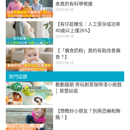
來真的有科學根據
2025-04-16
【有仔趁嫩生：人工受孕成功率
40歲以上僅26%】
2025-04-16
【「偏食奶粉」真的有助改善偏
食？】
2025-04-15
熱門話題
動動腦筋 齊玩創意咖啡渣小遊戲
│ 慈慧幼苗
【想教好小朋友？別再恐嚇和賄
賂！】