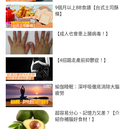
9個月以上BB食譜【台式土司酥
條】
【成人也會患上腸病毒！】
【4招踢走產前抑鬱症！】
瑜伽睡眠：深呼吸徹底消除大腦
疲勞
超容易分心、記憶力又差？【介
紹你補腦好食材！】