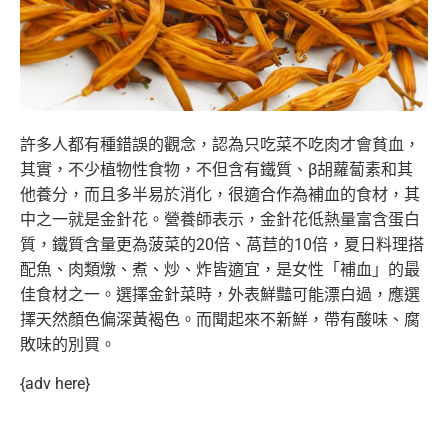
許多人都有種錯誤的觀念，認為只吃菜不吃肉才會貧血，
其實，不少植物性食物，不但含有鐵質、β胡蘿蔔素和其
他養分，而且多半易於消化，很適合作為補血的食材，其
中之一就是金針花。營養師表示，金針花低熱量富含蛋白
質，鐵質含量更為菠菜的20倍、萵苣的10倍，夏日料理搭
配魚、肉類燉、煮、炒、炸皆適宜，是女性「補血」的最
佳食材之一。選擇金針菜時，外表鮮豔可能漂白過，應選
擇天然顏色偏深黃褐色。而聞起來不新鮮，帶有酸味、腐
敗味的別買。
{adv here}