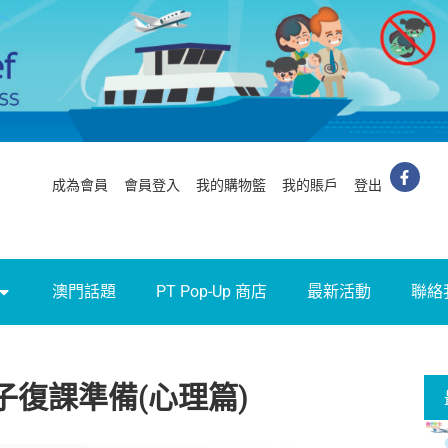
成為會員
會員登入
我的購物籃
我的賬戶
登出
澳門話題
PT Pop-Up 商店
最新活動
聯絡
子復課準備(心理篇)