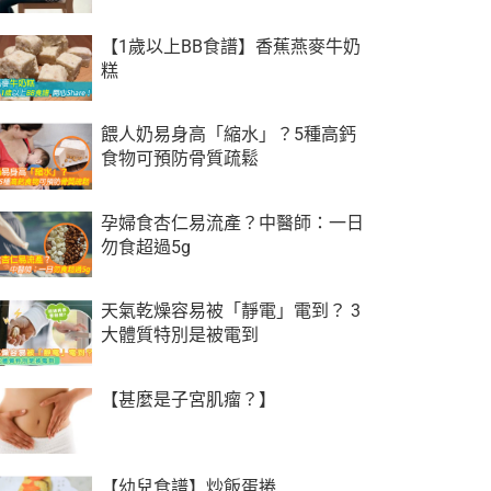
【1歲以上BB食譜】香蕉燕麥牛奶
糕
餵人奶易身高「縮水」？5種高鈣
食物可預防骨質疏鬆
孕婦食杏仁易流產？中醫師：一日
勿食超過5g
天氣乾燥容易被「靜電」電到？ 3
大體質特別是被電到
【甚麼是子宮肌瘤？】
【幼兒食譜】炒飯蛋捲