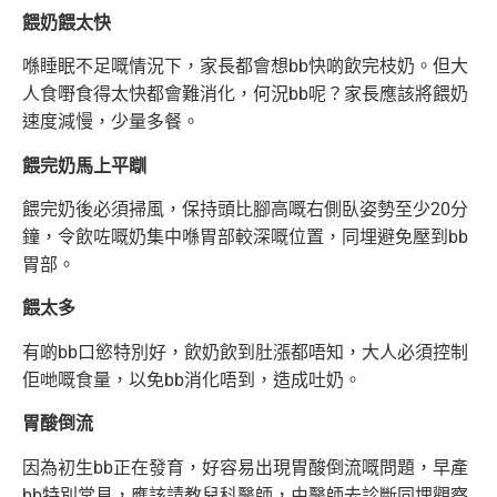
餵奶餵太快
喺睡眠不足嘅情況下，家長都會想bb快啲飲完枝奶。但大
人食嘢食得太快都會難消化，何況bb呢？家長應該將餵奶
速度減慢，少量多餐。
餵完奶馬上平瞓
餵完奶後必須掃風，保持頭比腳高嘅右側臥姿勢至少20分
鐘，令飲咗嘅奶集中喺胃部較深嘅位置，同埋避免壓到bb
胃部。
餵太多
有啲bb口慾特別好，飲奶飲到肚漲都唔知，大人必須控制
佢哋嘅食量，以免bb消化唔到，造成吐奶。
胃酸倒流
因為初生bb正在發育，好容易出現胃酸倒流嘅問題，早產
bb特別常見，應該請教兒科醫師，由醫師去診斷同埋觀察