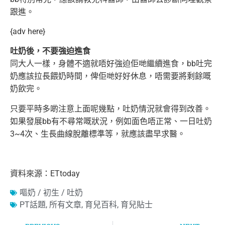
跟進。
{adv here}
吐奶後，不要強迫進食
同大人一樣，身體不適就唔好強迫佢哋繼續進食，bb吐完
奶應該拉長餵奶時間，俾佢哋好好休息，唔需要將剩餘嘅
奶飲完。
只要平時多啲注意上面呢幾點，吐奶情況就會得到改善。
如果發展bb有不尋常嘅狀況，例如面色唔正常、一日吐奶
3~4次、生長曲線脫離標準等，就應該盡早求醫。
資料來源：ETtoday
嘔奶 / 初生 / 吐奶
PT話題
,
所有文章
,
育兒百科
,
育兒貼士