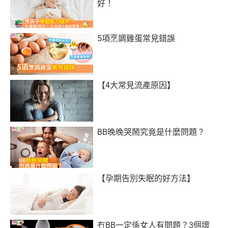
好！
5項烹調雞蛋常見錯誤
【4大常見流產原因】
BB晚晚哭鬧究竟是什麼問題？
【孕期告別失眠的好方法】
冇BB一定係女人有問題？3個壞