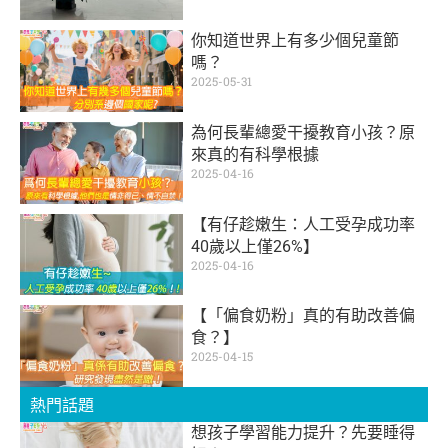
你知道世界上有多少個兒童節
嗎？
2025-05-31
為何長輩總愛干擾教育小孩？原
來真的有科學根據
2025-04-16
【有仔趁嫩生：人工受孕成功率
40歲以上僅26%】
2025-04-16
【「偏食奶粉」真的有助改善偏
食？】
2025-04-15
熱門話題
想孩子學習能力提升？先要睡得