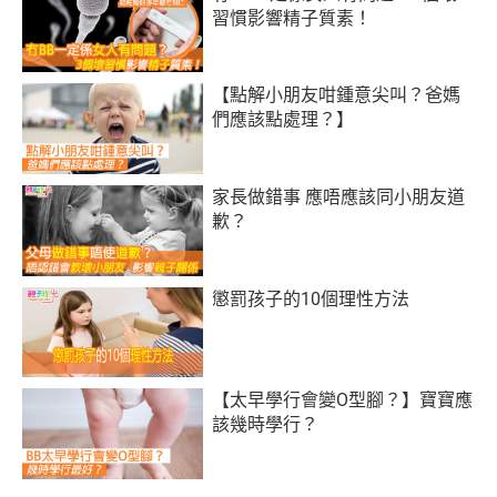
習慣影響精子質素！
【點解小朋友咁鍾意尖叫？爸媽
們應該點處理？】
家長做錯事 應唔應該同小朋友道
歉？
懲罰孩子的10個理性方法
【太早學行會變O型腳？】寶寶應
該幾時學行？