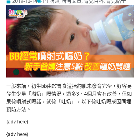
2019-10-14
PT話題
,
所有文章
,
育兒百科
,
育兒貼士
一般來講，初生bb由於胃食道括約肌未發育完全，好容易
發生少量「溢奶」嘅情況，過多3、4個月會有改善，但如
果係噴射式嘅話，就係「吐奶」，以下係吐奶嘅成因同埋
預防方法。
{adv here}
{adv here}