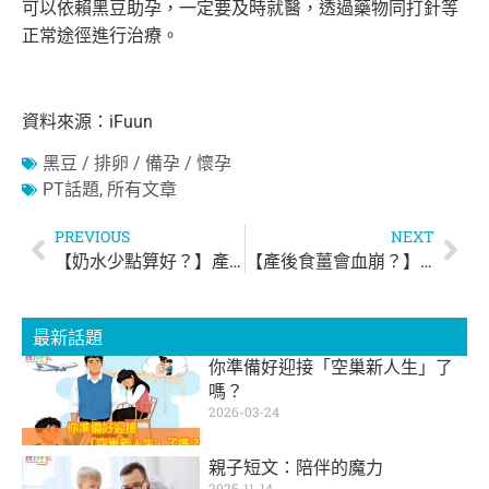
可以依賴黑豆助孕，一定要及時就醫，透過藥物同打針等
正常途徑進行治療。
資料來源：iFuun
黑豆 / 排卵 / 備孕 / 懷孕
PT話題
,
所有文章
PREVIOUS
NEXT
【奶水少點算好？】產後催乳方法推介
【產後食薑會血崩？】坐月4階段飲食重點你要知
最新話題
你準備好迎接「空巢新人生」了
嗎？
2026-03-24
親子短文：陪伴的魔力
2025-11-14