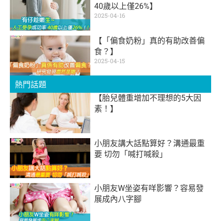
40歲以上僅26%】
2025-04-16
【「偏食奶粉」真的有助改善偏
食？】
2025-04-15
熱門話題
【胎兒體重增加不理想的5大因
素！】
小朋友講大話點算好？溝通最重
要 切勿「喊打喊殺」
小朋友W坐姿有咩影響？容易發
展成內八字腳