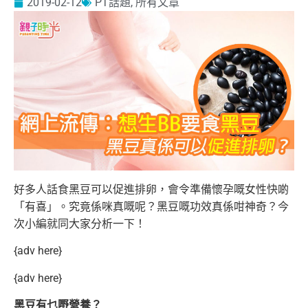
2019-02-12
PT話題
,
所有文章
好多人話食黑豆可以促進排卵，會令準備懷孕嘅女性快啲
「有喜」。究竟係咪真嘅呢？黑豆嘅功效真係咁神奇？今
次小編就同大家分析一下！
{adv here}
{adv here}
黑豆有乜嘢營養？