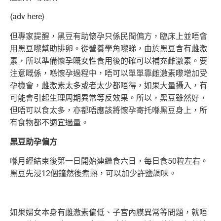
{adv here}
但專家提醒，黑豆有助懷孕只係民間偏方，臨床上並唔會
用黑豆嚟幫助排卵。從營養學角嚟睇，由於黑豆含有雌激
素，所以準備懷孕嘅女性食用後的確可以補充雌激素。要
注意嘅係，喺懷孕過程中，唔可以單單靠雌激素嚟增加受
孕機會，雌激素太多或者太少都唔得，如果大量攝入，有
可能會引起生理周期異常等反效果。所以，黑豆雖然好，
但唔可以食太多，亦都唔應該將懷孕寄托喺黑豆身上，所
有食物都不適宜過量。
黑豆助孕偏方
喺月經結束後第一日開始連繼食六日，每日食50粒左右。
黑豆先浸12個鐘然後煮熟，可以加少許鹽調味。
如果婦女本身有雌激素偏低、子宮內膜異常等問題，就唔