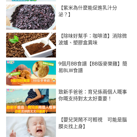
【紫米為什麼能促進乳汁分
泌？】
【除味好幫手：咖啡渣】消除微
波爐、塑膠盒異味
9個月BB食譜【BB版麥樂雞】簡
易BLW食譜
致新手爸爸：育兒係兩個人嘅事
你嘅支持對太太好重要！
【嬰兒哭鬧不可輕視 可能是腦
膜炎找上身】