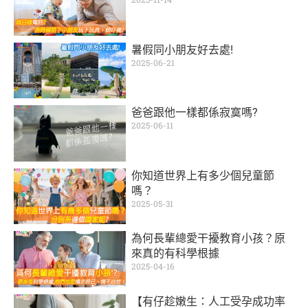
暑假同小朋友好去處!
2025-06-21
爸爸跟他一樣都係寂寞嗎?
2025-06-11
你知道世界上有多少個兒童節
嗎？
2025-05-31
為何長輩總愛干擾教育小孩？原
來真的有科學根據
2025-04-16
【有仔趁嫩生：人工受孕成功率