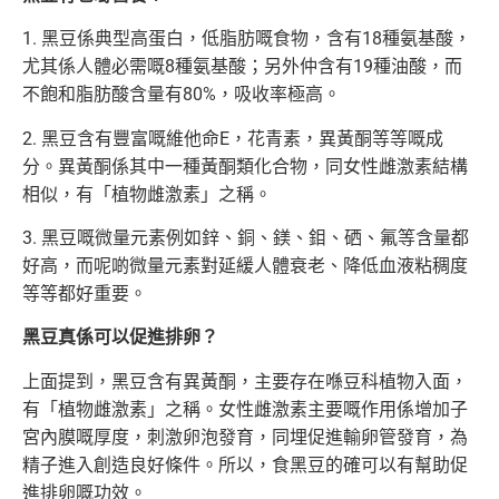
1. 黑豆係典型高蛋白，低脂肪嘅食物，含有18種氨基酸，
尤其係人體必需嘅8種氨基酸；另外仲含有19種油酸，而
不飽和脂肪酸含量有80%，吸收率極高。
2. 黑豆含有豐富嘅維他命E，花青素，異黃酮等等嘅成
分。異黃酮係其中一種黃酮類化合物，同女性雌激素結構
相似，有「植物雌激素」之稱。
3. 黑豆嘅微量元素例如鋅、銅、鎂、鉬、硒、氟等含量都
好高，而呢啲微量元素對延緩人體衰老、降低血液粘稠度
等等都好重要。
黑豆真係可以促進排卵？
上面提到，黑豆含有異黃酮，主要存在喺豆科植物入面，
有「植物雌激素」之稱。女性雌激素主要嘅作用係增加子
宮內膜嘅厚度，刺激卵泡發育，同埋促進輸卵管發育，為
精子進入創造良好條件。所以，食黑豆的確可以有幫助促
進排卵嘅功效。