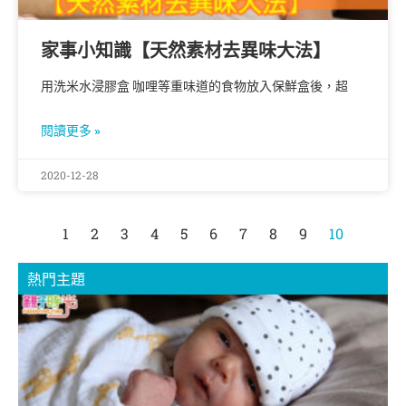
家事小知識【天然素材去異味大法】
用洗米水浸膠盒 咖哩等重味道的食物放入保鮮盒後，超
閱讀更多 »
2020-12-28
1
2
3
4
5
6
7
8
9
10
熱門主題
B
B