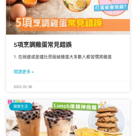
5項烹調雞蛋常見錯誤
1. 在碗邊或是爐灶旁敲破雞蛋大多數人都習慣將雞蛋
閱讀更多 »
2021-01-30
健康生活