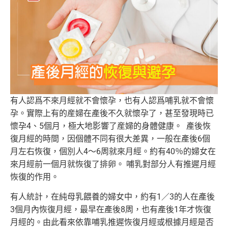
有人認爲不來月經就不會懷孕，也有人認爲哺乳就不會懷
孕。實際上有的産婦在產後不久就懷孕了，甚至發現時已
懷孕4、5個月，極大地影響了産婦的身體健康。 產後恢
復月經的時間，因個體不同有很大差異，一般在產後6個
月左右恢復，個別人4～6周就來月經。約有40％的婦女在
來月經前一個月就恢復了排卵。 哺乳對部分人有推遲月經
恢復的作用。
有人統計，在純母乳餵養的婦女中，約有1／3的人在產後
3個月內恢復月經，最早在產後8周，也有產後1年才恢復
月經的。由此看來依靠哺乳推遲恢復月經或根據月經是否