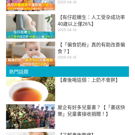
2025-04-16
【有仔趁嫩生：人工受孕成功率
40歲以上僅26%】
2025-04-16
【「偏食奶粉」真的有助改善偏
食？】
2025-04-15
熱門話題
【產後喝這個：上奶不會胖】
屋企有好多兒童書？【「書送快
樂」兒童書接收捐贈！】