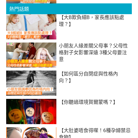
熱門話題
【大B欺負細B，家長應該點處
理？】
小朋友人緣差關父母事？父母性
格對子女影響深遠 3種父母要注
意
【如何區分自閉症與性格內
向？】
【你聽過環境賀爾蒙嗎？】
【大肚婆唔食得㗎！6種孕婦禁忌
食物】