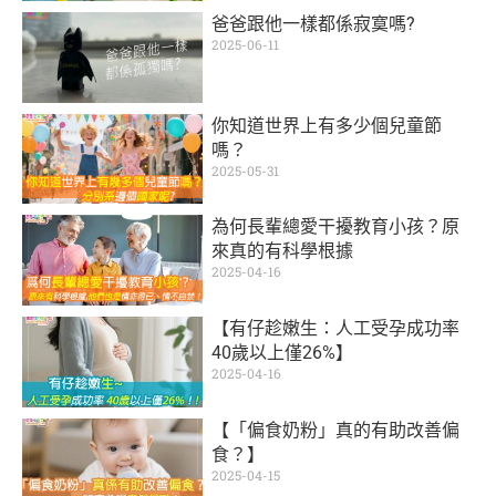
爸爸跟他一樣都係寂寞嗎?
2025-06-11
你知道世界上有多少個兒童節
嗎？
2025-05-31
為何長輩總愛干擾教育小孩？原
來真的有科學根據
2025-04-16
【有仔趁嫩生：人工受孕成功率
40歲以上僅26%】
2025-04-16
【「偏食奶粉」真的有助改善偏
食？】
2025-04-15