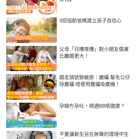
3招協助爸媽建立孩子自信心
父母「日嘈夜嘈」對小朋友傷害
比離婚更大！
踢走頭號致敏原：塵蟎 幫毛公仔
除塵蟎 唔使用塵蟎吸塵機！
孕婦冇孕吐，唔通BB唔健康？
不要讓新生兒在無聲的環境中生