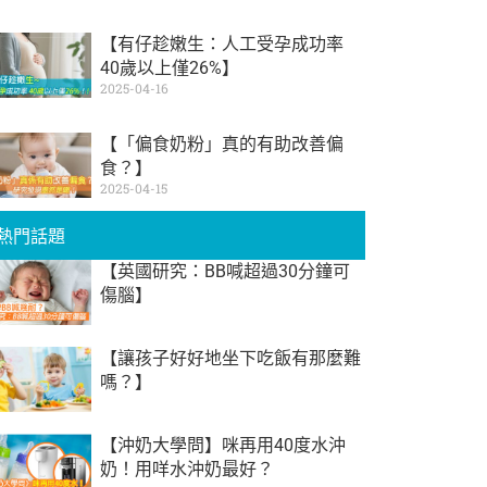
【有仔趁嫩生：人工受孕成功率
40歲以上僅26%】
2025-04-16
【「偏食奶粉」真的有助改善偏
食？】
2025-04-15
熱門話題
【英國研究：BB喊超過30分鐘可
傷腦】
【讓孩子好好地坐下吃飯有那麼難
嗎？】
【沖奶大學問】咪再用40度水沖
奶！用咩水沖奶最好？