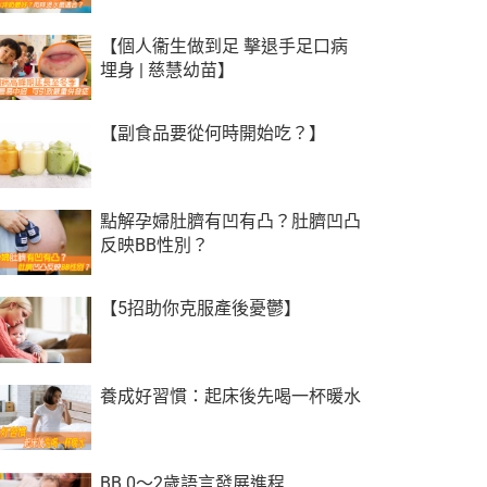
【個人衞生做到足 擊退手足口病
埋身 | 慈慧幼苗】
【副食品要從何時開始吃？】
點解孕婦肚臍有凹有凸？肚臍凹凸
反映BB性別？
【5招助你克服產後憂鬱】
養成好習慣：起床後先喝一杯暖水
BB 0～2歲語言發展進程