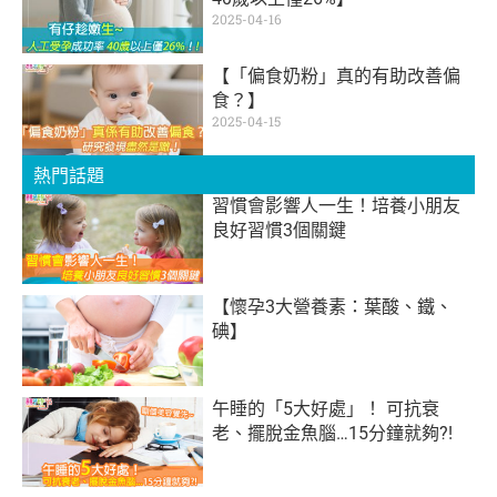
2025-04-16
【「偏食奶粉」真的有助改善偏
食？】
2025-04-15
熱門話題
習慣會影響人一生！培養小朋友
良好習慣3個關鍵
【懷孕3大營養素：葉酸、鐵、
碘】
午睡的「5大好處」！ 可抗衰
老、擺脫金魚腦…15分鐘就夠?!