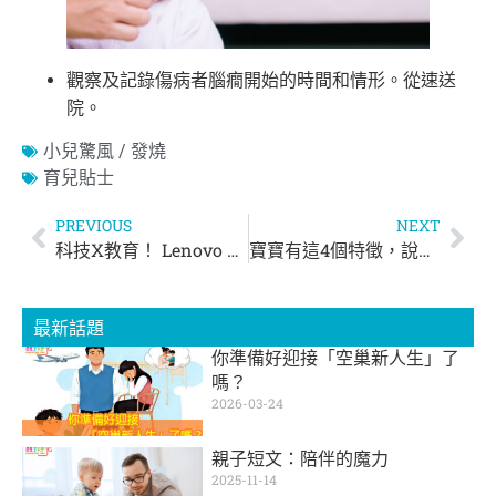
觀察及記錄傷病者腦癇開始的時間和情形。從速送
院。
小兒驚風 / 發燒
育兒貼士
PREVIOUS
NEXT
科技X教育！ Lenovo 全新計劃點幫學校進行智能教育轉型？
寶寶有這4個特徵，說明他在子宮裡「好食好住」
最新話題
你準備好迎接「空巢新人生」了
嗎？
2026-03-24
親子短文：陪伴的魔力
2025-11-14