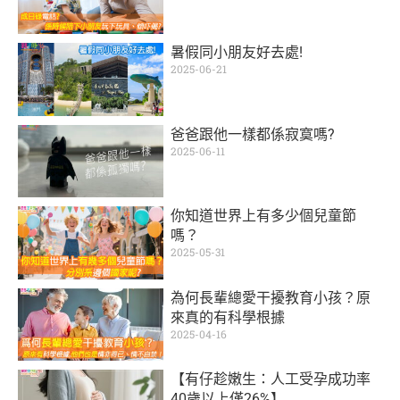
暑假同小朋友好去處!
2025-06-21
爸爸跟他一樣都係寂寞嗎?
2025-06-11
你知道世界上有多少個兒童節
嗎？
2025-05-31
為何長輩總愛干擾教育小孩？原
來真的有科學根據
2025-04-16
【有仔趁嫩生：人工受孕成功率
40歲以上僅26%】