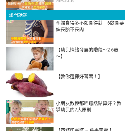
2025-04-15
熱門話題
孕婦食得多不如食得對！6飲食要
訣長胎不長肉
【幼兒情緒發展的階段～2-6歲
～】
【教你選擇好蕃薯！】
小朋友教極都唔聽話點算好？教
導幼兒的7大原則
【商務印書館 – 舊書義賣 】