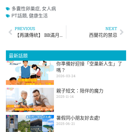
多囊性卵巢症
,
女人病
PT話題
,
健康生活
PREVIOUS
NEXT
【再講傳統】 BB滿月要派紅雞蛋，剃胎髮？
西蘭花的禁忌
最新話題
你準備好迎接「空巢新人生」了
嗎？
2026-03-24
親子短文：陪伴的魔力
2025-11-14
暑假同小朋友好去處!
2025-06-21