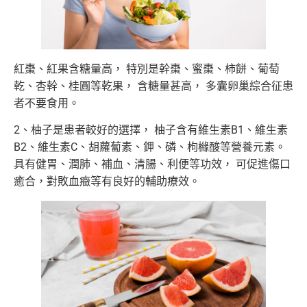
紅棗、紅果含糖量高， 特別是幹棗、蜜棗、柿餅、葡萄
乾、杏幹、桂圓等乾果， 含糖量甚高， 多囊卵巢綜合征患
者不要食用。
2、柚子是患者較好的選擇， 柚子含有維生素B1、維生素
B2、維生素C、胡蘿蔔素、鉀、磷、枸櫞酸等營養元素。
具有健胃、潤肺、補血、清腸、利便等功效， 可促進傷口
癒合，對敗血癥等有良好的輔助療效。