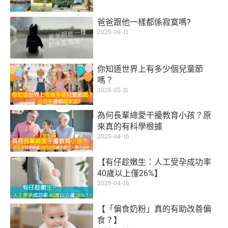
爸爸跟他一樣都係寂寞嗎?
2025-06-11
你知道世界上有多少個兒童節
嗎？
2025-05-31
為何長輩總愛干擾教育小孩？原
來真的有科學根據
2025-04-16
【有仔趁嫩生：人工受孕成功率
40歲以上僅26%】
2025-04-16
【「偏食奶粉」真的有助改善偏
食？】