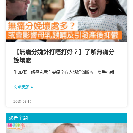
【無痛分娩針打唔打好？】了解無痛分
娩壞處
生BB嘅十級痛究竟有幾痛？有人話好似斷咗一隻手指咁
閱讀更多 »
2018-03-14
熱門主題