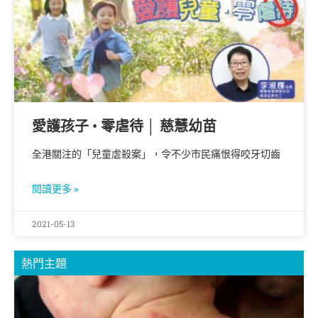
愛護孩子 • 零虐待 │ 慈慧幼苗
全港關注的「兒童虐殺案」，令不少市民痛恨得咬牙切齒
閱讀更多 »
2021-05-13
熱門主題
B