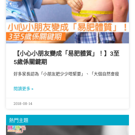
【小心小朋友變成「易肥體質」！】3至
5歲係關鍵期
好多家長認為「小朋友肥少少唔緊要」、「大個自然會瘦
閱讀更多 »
2018-08-14
熱門主題
B