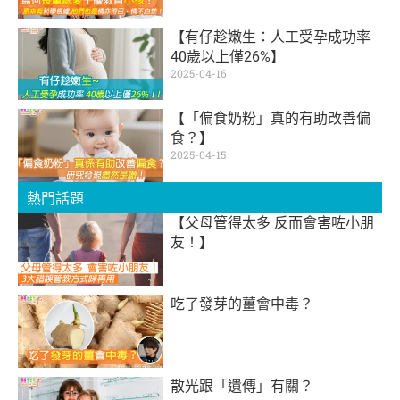
【有仔趁嫩生：人工受孕成功率
40歲以上僅26%】
2025-04-16
【「偏食奶粉」真的有助改善偏
食？】
2025-04-15
熱門話題
【父母管得太多 反而會害咗小朋
友！】
吃了發芽的薑會中毒？
散光跟「遺傳」有關？