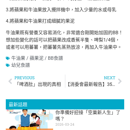
3.將蘋果和牛油果放入攪拌機中，加入少量的水或母乳
4.將蘋果和牛油果打成細膩的果泥
牛油果既有營養又容易消化，非常適合剛開始加固的BB！
想加些變化的話可以把蘋果改成香蕉半隻、啤梨1/4個，
或者可以用蕃薯，把蕃薯先蒸熟放涼，再加入牛油果中。
牛油果 / 蘋果泥 / BB食譜
幼兒食譜
PREVIOUS
NEXT
「啤酒肚」出現的真相
【消委會最新報告】35款乾意粉均藏有異物 「日清食品」及「馬莎」昆蟲碎片含量最高
最新話題
你準備好迎接「空巢新人生」了
嗎？
2026-03-24