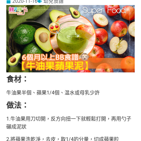
2020-11-16
幼兒食譜
食材：
牛油果半個、蘋果1/4個、温水或母乳少許
做法：
1.牛油果用刀切開，反方向扭一下就輕鬆打開，再用勺子
碾成泥狀
2.將蘋果洗乾淨，去皮，取1/4的分量，切成蘋果粒