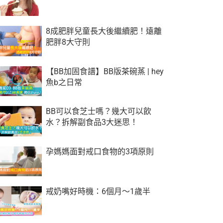
8成肥胖兒童長大後繼續肥！遠離
肥胖8大守則
【BB加固食譜】BB版茶碗蒸 | hey
魚b之日常
BB可以食芝士嗎？幾大可以飲
水？拆解副食品3大迷思！
孕媽媽面對戒口食物的3項原則
戒奶嘴好時機：6個月～1歲半