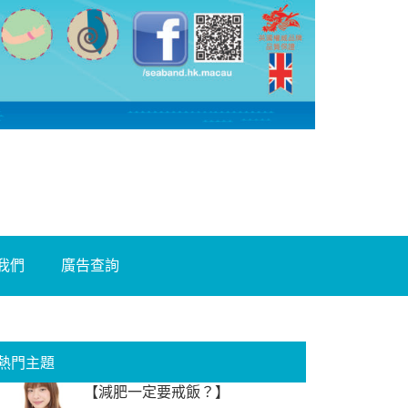
我們
廣告查詢
熱門主題
【減肥一定要戒飯？】