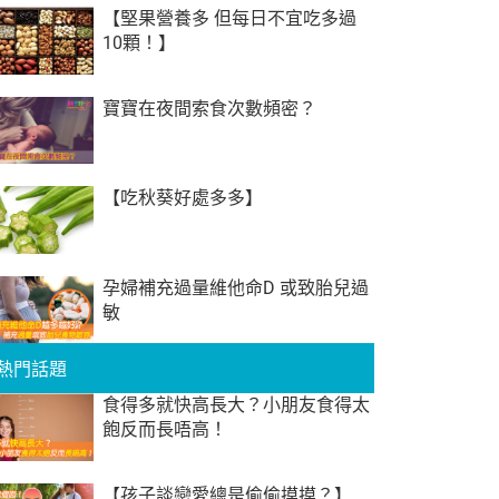
【堅果營養多 但每日不宜吃多過
10顆！】
寶寶在夜間索食次數頻密？
【吃秋葵好處多多】
孕婦補充過量維他命D 或致胎兒過
敏
熱門話題
食得多就快高長大？小朋友食得太
飽反而長唔高！
【孩子談戀愛總是偷偷摸摸？】