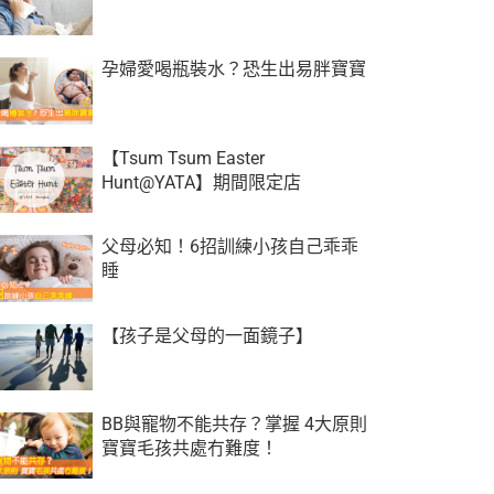
孕婦愛喝瓶裝水？恐生出易胖寶寶
【Tsum Tsum Easter
Hunt@YATA】期間限定店
父母必知！6招訓練小孩自己乖乖
睡
【孩子是父母的一面鏡子】
BB與寵物不能共存？掌握 4大原則
寶寶毛孩共處冇難度！