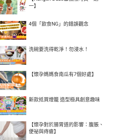
一】
4個「飲食NG」的錯誤觀念
洗碗要洗得乾淨！勿浸水！
【懷孕媽媽食南瓜有7個好處】
新款抵買燈籠 造型極具創意趣味
【懷孕對於腸胃道的影響：腹脹、
便祕與痔瘡】