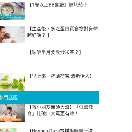
【1歲以上BB食譜】焗烤茄子
【生產後，多吃蛋白質食物對身體
越好嗎？ 】
【點解坐月要飲炒米茶？】
【早上來一杯薄荷茶 清新怡人】
熱門話題
【教小朋友無須大聲】「低聲教
育」比破口大罵更有效！
【Hängen-Dazs雪糕限時買一送