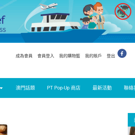
成為會員
會員登入
我的購物籃
我的賬戶
登出
澳門話題
PT Pop-Up 商店
最新活動
聯絡