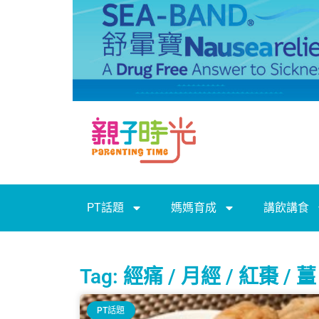
PT話題
媽媽育成
講飲講食
Tag: 經痛 / 月經 / 紅棗 / 薑
PT話題