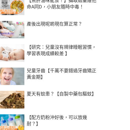
【魚肝油咪亂食！】攝取過量維他
命A同D，小朋友隨時中毒！
產後出現呢啲現在算正常？
【研究：兒童沒有規律睡眠習慣，
學習表現成績較差 】
兒童牙齒【千萬不要錯過牙齒矯正
黃金期】
夏天有蚊患？【自製中藥包驅蚊】
【配方奶粉沖好後，可以放幾
耐？】