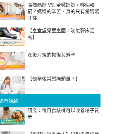
職場媽媽 VS. 全職媽媽，哪個較
累？媽媽的辛苦，真的只有當媽媽
才懂
【皇室堡兒童皇國：吹氣彈床活
動】
產後月經的恢復與避孕
【懷孕後常頭痛頭暈？】
熱門話題
研究：每日食核桃可以改善精子質
素