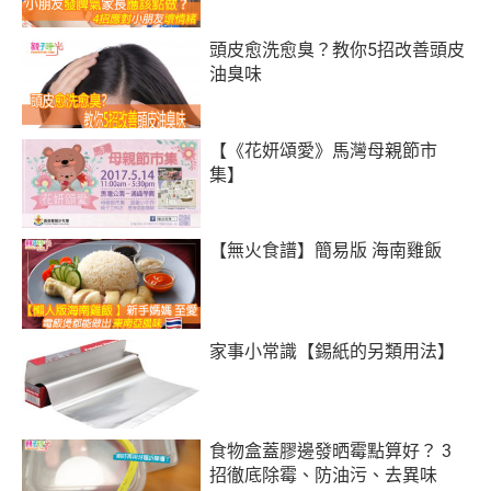
頭皮愈洗愈臭？教你5招改善頭皮
油臭味
【《花妍頌愛》馬灣母親節市
集】
【無火食譜】簡易版 海南雞飯
家事小常識【錫紙的另類用法】
食物盒蓋膠邊發晒霉點算好？ 3
招徹底除霉、防油污、去異味