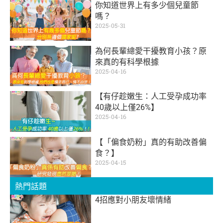
你知道世界上有多少個兒童節
嗎？
2025-05-31
為何長輩總愛干擾教育小孩？原
來真的有科學根據
2025-04-16
【有仔趁嫩生：人工受孕成功率
40歲以上僅26%】
2025-04-16
【「偏食奶粉」真的有助改善偏
食？】
2025-04-15
熱門話題
4招應對小朋友壞情緒