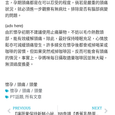
言，孕期頭痛都是在可以忍受的程度，
倘若是嚴重的頭痛
狀況，就必須進一步觀察有無病灶，
排除是否有腦部病變
的問題。
{adv here}
由於懷孕初期不建議使用止痛藥物，不妨以毛巾熱敷頭
部，
能有效緩解頭痛。除此，最好保持睡眠充足，
心情放
鬆亦可減緩頭痛發生。
許多婦女在懷孕後都會戒掉喝茶或
咖啡的習慣，
但如果突然戒掉咖啡因，反而可能會有頭痛
的情況。事實上，
孕媽咪每日攝取適量咖啡因並無大礙，
無須過度擔憂。
懷孕 / 頭痛 / 頭暈
懷孕 / 頭痛 / 頭暈
PT話題
,
所有文章
PREVIOUS
NEXT
【讓蔬果保持新鮮小祕訣】
BB食譜【香蕉乳酪蛋糕】