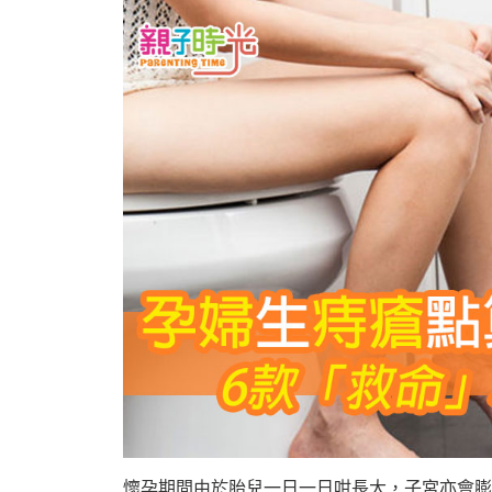
懷孕期間由於胎兒一日一日咁長大，子宮亦會膨