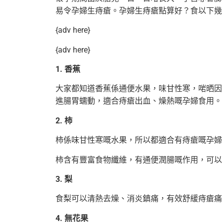
易令孕婦生痔瘡。孕婦生痔瘡點算好？食以下幾
{adv here}
{adv here}
1. 香蕉
大家都知道香蕉係通便水果，味甘性寒，啱晒因
進腸胃蠕動，適合痔瘡出血、燥熱嘅孕婦食用。
2. 柿
柿係味甘性寒嘅水果，所以都適合有痔瘡嘅孕婦
柿含有豐富食物纖維，有通便潤腸嘅作用，可以
3. 梨
食梨可以清熱去燥、消炎鎮痛，有效舒緩痔瘡痛
4. 無花果