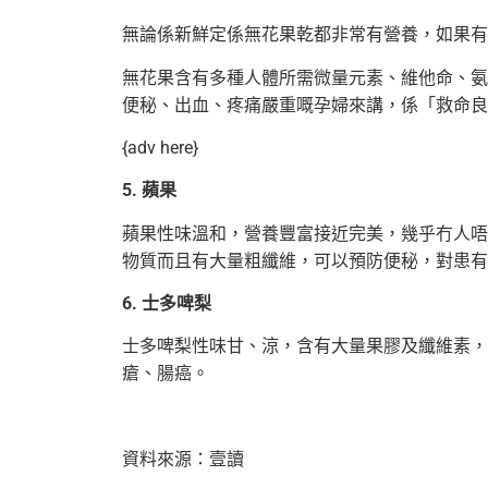
無論係新鮮定係無花果乾都非常有營養，如果有
無花果含有多種人體所需微量元素、維他命、氨
便秘、出血、疼痛嚴重嘅孕婦來講，係「救命良
{adv here}
5. 蘋果
蘋果性味溫和，營養豐富接近完美，幾乎冇人唔
物質而且有大量粗纖維，可以預防便秘，對患有
6. 士多啤梨
士多啤梨性味甘、涼，含有大量果膠及纖維素，
瘡、腸癌。
資料來源：壹讀