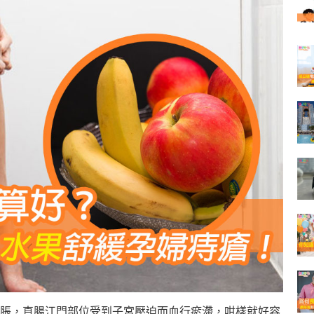
脹，直腸江門部位受到子宮壓迫而血行瘀滯，咁樣就好容