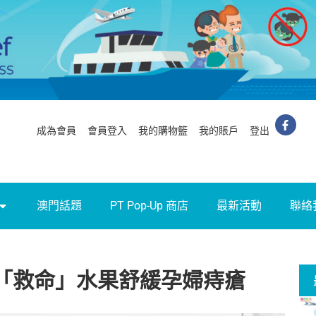
成為會員
會員登入
我的購物籃
我的賬戶
登出
澳門話題
PT Pop-Up 商店
最新活動
聯絡
款「救命」水果舒緩孕婦痔瘡