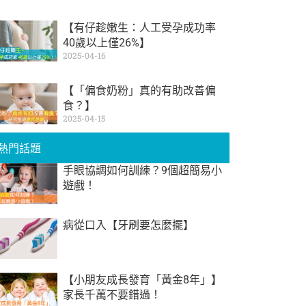
【有仔趁嫩生：人工受孕成功率
40歲以上僅26%】
2025-04-16
【「偏食奶粉」真的有助改善偏
食？】
2025-04-15
熱門話題
手眼協調如何訓練？9個超簡易小
遊戲！
病從口入【牙刷要怎麼擺】
【小朋友成長發育「黃金8年」】
家長千萬不要錯過！