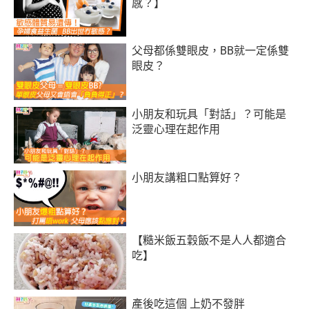
感？】
父母都係雙眼皮，BB就一定係雙
眼皮？
小朋友和玩具「對話」？可能是
泛靈心理在起作用
小朋友講粗口點算好？
【糙米飯五穀飯不是人人都適合
吃】
產後吃這個 上奶不發胖