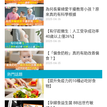
為何長輩總愛干擾教育小孩？原
來真的有科學根據
2025-04-16
【有仔趁嫩生：人工受孕成功率
40歲以上僅26%】
2025-04-16
【「偏食奶粉」真的有助改善偏
食？】
2025-04-15
熱門話題
【提升免疫力的10種必吃好食
物】
【孕婦食益生菌 BB出世冇敏