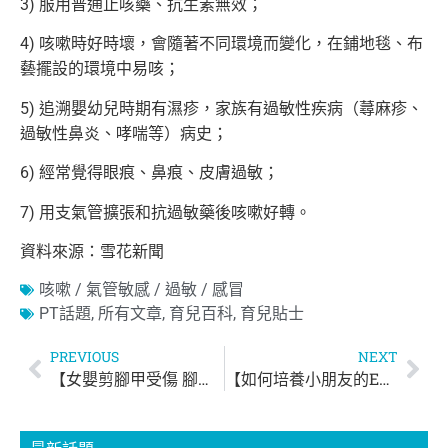
3) 服用普通止咳藥、抗生素無效；
4) 咳嗽時好時壞，會隨著不同環境而變化，在鋪地毯、布
藝擺設的環境中易咳；
5) 追溯嬰幼兒時期有濕疹，家族有過敏性疾病（蕁麻疹、
過敏性鼻炎、哮喘等）病史；
6) 經常覺得眼痕、鼻痕、皮膚過敏；
7) 用支氣管擴張和抗過敏藥後咳嗽好轉。
資料來源：雪花新聞
咳嗽 / 氣管敏感 / 過敏 / 感冒
PT話題
,
所有文章
,
育兒百科
,
育兒貼士
PREVIOUS
NEXT
【女嬰剪腳甲受傷 腳趾壞死險截趾！】
【如何培養小朋友的EQ？】