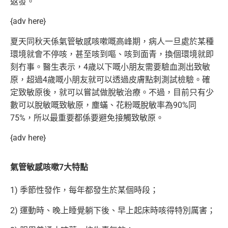
返發。
{adv here}
夏天同秋天係氣管敏感咳嗽嘅高峰期，病人一旦處於某種
環境就會不停咳，甚至咳到嘔、咳到面青，換個環境就即
刻冇事。醫生表示，4歲以下嘅小朋友需
要驗血測出致敏
原，超過4歲嘅小朋友就可以透過皮膚點刺測試檢驗。確
定致敏原後，就可以嘗試做脫敏治療。不過，目前只有少
數可以脫敏嘅致敏原，
塵蟎、花粉嘅脫敏率為90%同
75%，所以最重要都係要避免接觸致敏原。
{adv here}
氣管敏感咳嗽7大特點
1) 季節性發作，每年都發生於某個時段；
2) 運動時、晚上睡覺躺下後、早上起床時咳得特別厲害；