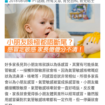
2018-08-08
PT話題
,
所有文章
,
育兒百科
,
育兒貼士
好多家長見到小朋友咳就誤以為係感冒，其實有可能係氣
管敏感，一接觸到致敏原就會咳。因為氣管敏感咳嗽嘅症
狀為流鼻涕、咳嗽等，同感冒症狀非
常相似，所很多家長
會以為小朋友感冒。氣管敏感被當成係感冒後，小朋友繼
續接觸致敏原，氣管敏感咳嗽就會一直好唔返，反反覆
復，家長就會覺得
係小朋友體質差所以經常感冒。雖然服
用感冒藥對於氣管敏感咳嗽都有一定作用，但一停藥就會