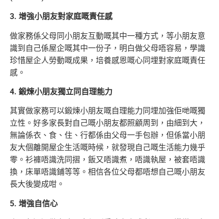
3. 增強小朋友對家庭嘅責任感
做家務係父母同小朋友互動嘅其中一種方式，等小朋友意
識到自己係屋企嘅其中一份子，明白做父母唔容易，學識
珍惜屋企人勞動嘅成果，培養感恩嘅心同埋對家庭嘅責任
感。
4. 鍛煉小朋友獨立同自理能力
其實做家務可以鍛煉小朋友嘅自理能力同埋加強佢哋嘅獨
立性。好多家長對自己嘅小朋友都照顧周到，由細到大，
無論係衣、食、住、行都係由父母一手包辦，但係當小朋
友大個離開屋企生活嘅時候，就發現自己嘅生活能力幾乎
零。衫褲唔識洗同摺，飯又唔識煮，唔識執屋，被套唔識
換，床單唔識鋪等等。相信各位父母都唔想自己嘅小朋友
長大後變成咁。
5. 增強自信心