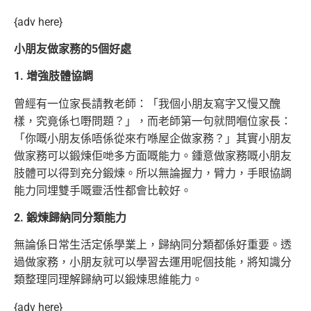
{adv here}
小朋友做家務的5個好處
1. 增強肢體協調
曾經有一位家長請教老師：「我個小朋友寫字又慢又醜
樣，究竟係乜嘢問題？」，而老師第一句就問嗰位家長：
「你嘅小朋友係唔係從來冇喺屋企做家務？」其實小朋友
做家務可以鍛煉佢哋多方面嘅能力。鍾意做家務嘅小朋友
肢體可以得到充分鍛煉。所以無論握力，臂力，手眼協調
能力同埋雙手嘅靈活性都會比較好。
2. 鍛煉歸納同分類能力
無論係日常生活定係學業上，歸納同分類都係好重要。透
過做家務，小朋友就可以學習去運用呢個技能，將知識分
類整理同理解歸納可以鍛煉思維能力。
{adv here}