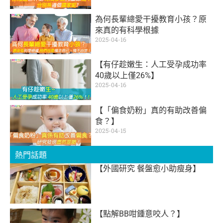
為何長輩總愛干擾教育小孩？原
來真的有科學根據
2025-04-16
【有仔趁嫩生：人工受孕成功率
40歲以上僅26%】
2025-04-16
【「偏食奶粉」真的有助改善偏
食？】
2025-04-15
熱門話題
【外國研究 餐盤愈小助瘦身】
【點解BB咁鍾意咬人？】