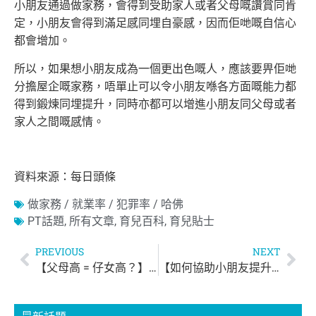
小朋友通過做家務，會得到受助家人或者父母嘅讚賞同肯
定，小朋友會得到滿足感同埋自豪感，因而佢哋嘅自信心
都會增加。
所以，如果想小朋友成為一個更出色嘅人，應該要畀佢哋
分擔屋企嘅家務，唔單止可以令小朋友喺各方面嘅能力都
得到鍛煉同埋提升，同時亦都可以增進小朋友同父母或者
家人之間嘅感情。
資料來源：每日頭條
做家務 / 就業率 / 犯罪率 / 哈佛
PT話題
,
所有文章
,
育兒百科
,
育兒貼士
PREVIOUS
NEXT
【父母高 = 仔女高？】影響小朋友身高的因素
【如何協助小朋友提升語言表達能力？】