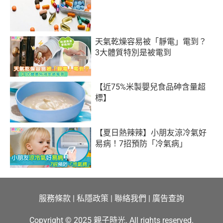
天氣乾燥容易被「靜電」電到？
3大體質特別是被電到
【近75%米製嬰兒食品砷含量超
標】
【夏日熱辣辣】小朋友涼冷氣好
易病！7招預防「冷氣病」
服務條款
|
私隱政策
|
聯絡我們
|
廣告查詢
Copyright © 2025 親子時光. All rights reserved.