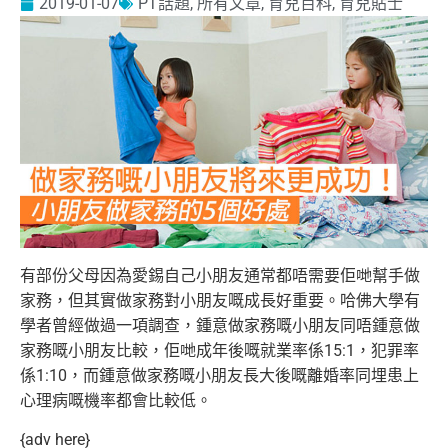
2019-01-07
PT話題
,
所有文章
,
育兒百科
,
育兒貼士
有部份父母因為愛錫自己小朋友通常都唔需要佢哋幫手做
家務，但其實做家務對小朋友嘅成長好重要。哈佛大學有
學者曾經做過一項調查，鍾意做家務嘅小朋友同唔鍾意做
家務嘅小朋友比較，佢哋成年後嘅就業率係15:1，犯罪率
係1:10，而鍾意做家務嘅小朋友長大後嘅離婚率同埋患上
心理病嘅機率都會比較低。
{adv here}