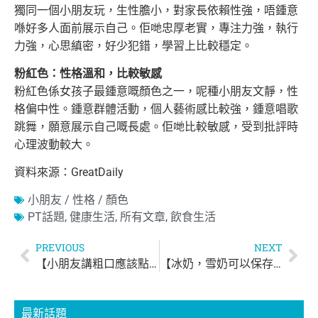
獨同一個小朋友玩，生性膽小，對家長依賴性強，唔鍾意
喺好多人面前展示自己。佢哋
忠厚老實，專注力強，執行
力強，心思縝密，好少犯錯，學習上比較穩定。
粉紅色：性格溫和，比較敏感
粉紅色係女孩子最鍾意嘅顏色之一，呢種小朋友文靜，性
格偏中性。鍾意群體活動，個人藝術感比較強，鍾意唱歌
跳舞，願意展示自己嘅長處。佢哋比較
敏感，受到批評時
心理波動較大。
資料來源：GreatDaily
小朋友 / 性格 / 顏色
PT話題
,
健康生活
,
所有文章
,
飲食生活
PREVIOUS
NEXT
【小朋友講粗口應該點做？】
【冰奶，雪奶可以保存幾耐？】母乳冷藏及保存須知
最新話題