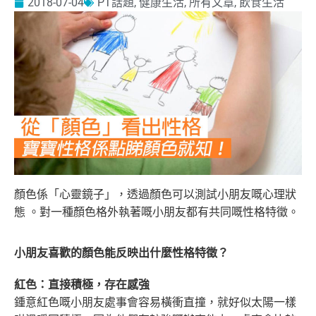
2018-07-04
PT話題
,
健康生活
,
所有文章
,
飲食生活
顏色係「心靈鏡子」，透過顏色可以測試小朋友嘅心理狀
態 。對一種顏色格外執著嘅小朋友都有共同嘅性格特徵。
小朋友喜歡的顏色能反映出什麼性格特徵？
紅色：直接積極，存在感強
鍾意紅色嘅小朋友處事會容易橫衝直撞，就好似太陽一樣