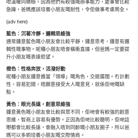
咁溫暖同積極。因為他們有較強嘅辦事能力，處事會比較
急躁，爸媽應該培養小朋友嘅耐性，
令佢做事考慮周全。
{adv here}
藍色：沉著冷靜，邏輯思維強
通常鍾意藍色嘅小朋友會比較平靜，鍾意思考，鍾意有邏
輯性嘅事物。呢種小朋友唔會橫衝直撞，但爸媽一定要提
升小朋友嘅表達慾望。
橙色：性格奔放，活潑好動
呢種小朋友鍾意擔當「領導」嘅角色，交遊廣闊。冇計劃
性，容易犯錯，唔願意接受大人嘅意見，就係佢哋嘅缺
點。
黃色：眼光長遠，創意思維強
鍾意黃色嘅小朋友會比較與眾不同，佢哋會有較強的創意
思維，智商上容易有優勢。正因為佢哋比較聰明，佢哋諗
嘢都會比較長遠，會融入唔到同齡嘅
小朋友圈子，所以爸
媽可以多啲培養小朋友嘅交際情商。