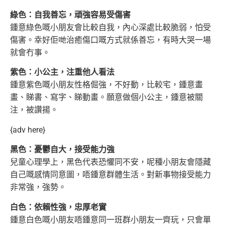
綠色：自我善忘，頑強容易受傷害
鍾意綠色嘅小朋友會比較自我，內心深處比較脆弱，怕受
傷害。幸好佢哋治癒傷口嘅方式就係善忘，有時大哭一場
就會冇事。
紫色：小公主，注重他人看法
鍾意紫色嘅小朋友性格倔強，不好動，比較宅，鍾意畫
畫、睇書、寫字、睇動畫。願意做個小公主，鍾意被關
注，被讚揚。
{adv here}
黑色：憂鬱自大，接受能力強
兒童心理學上，黑色代表恐懼同不安，呢種小朋友會隱藏
自己嘅感情同意圖，唔鍾意群體生活。對新事物接受能力
非常強，強勢。
白色：依賴性強，忠厚老實
鍾意白色嘅小朋友唔鍾意同一班群小朋友一齊玩，只會單