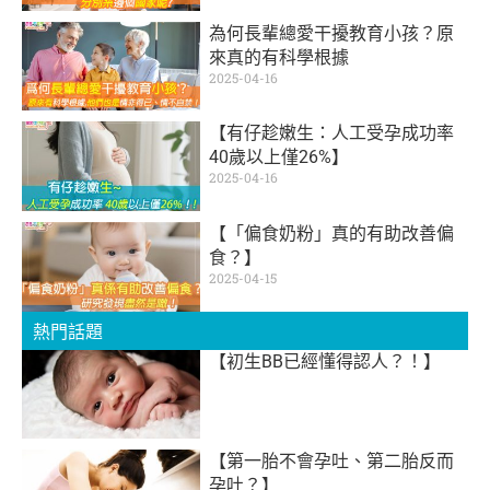
為何長輩總愛干擾教育小孩？原
來真的有科學根據
2025-04-16
【有仔趁嫩生：人工受孕成功率
40歲以上僅26%】
2025-04-16
【「偏食奶粉」真的有助改善偏
食？】
2025-04-15
熱門話題
【初生BB已經懂得認人？！】
【第一胎不會孕吐、第二胎反而
孕吐？】