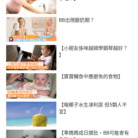
BB出現厭奶期？
【小朋友係咪越細學鋼琴越好？
】
【寶寶輔食中應避免的食物】
【喝椰子水生津利尿 但5類人不
宜】
【準媽媽成日摸肚，BB可能會有