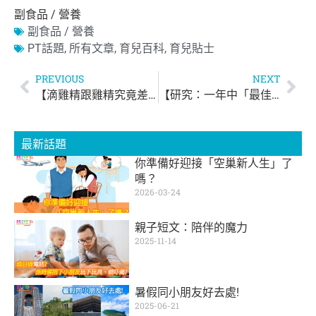
副食品 / 營養
副食品 / 營養
PT話題
,
所有文章
,
育兒百科
,
育兒貼士
PREVIOUS
NEXT
【滴雞精跟雞精究竟差在哪？】結果出乎意料
【研究：一年中「最佳懷孕時機」是6～8月】
最新話題
你準備好迎接「空巢新人生」了
嗎？
2026-03-24
親子短文：陪伴的魔力
2025-11-14
暑假同小朋友好去處!
2025-06-21