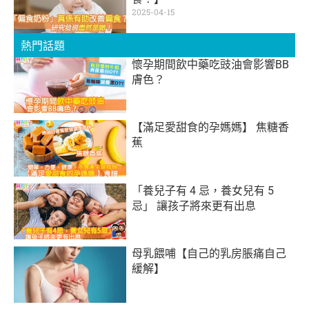
2025-04-15
熱門話題
懷孕期間飲中藥吃豉油會影響BB
膚色？
【滿足愛甜食的孕媽媽】 焦糖香
蕉
「養兒子有 4 忌，養女兒有 5
忌」 讓孩子將來更有出息
母乳餵哺【自己的乳房脹痛自己
緩解】