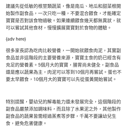
建議先從低敏的根莖類蔬菜，像是南瓜、
地瓜和甜菜根開
始製作副食品，一次只吃一種，不要混合餵食，
才能確定
寶寶是否對該食物過敏。如果連續餵食幾天都無異狀，
就
可以嘗試其他食材，慢慢擴展寶寶對於食物的體驗。
{adv here}
很多家長認為吃肉比較營養，一開始就餵食肉泥，
其實副
食品並非這階段的主要營養來源，
寶寶主食的奶已經含有
充足的營養素。5個月大的寶寶，
腸胃尚未健全，副食品
還是應以蔬果為主，
肉泥可以等到10個月再嘗試。蛋也不
要太早餵食，
10個月大的寶寶可以先從蛋黃開始嘗試。
特別提醒，嬰幼兒的解毒能力還未發展完全，
這個階段的
副食品嚴禁添加調味料，而且除了水果泥之外，
其他製作
副食品的蔬果皆需經過蒸煮等步驟，千萬不要讓幼兒生
食，
避免危害健康。