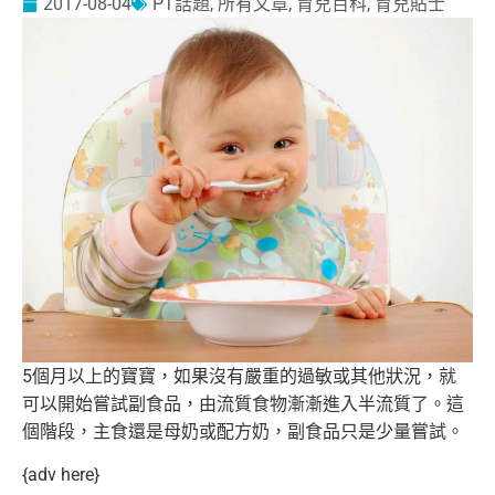
2017-08-04
PT話題
,
所有文章
,
育兒百科
,
育兒貼士
5個月以上的寶寶，如果沒有嚴重的過敏或其他狀況，
就
可以開始嘗試副食品，由流質食物漸漸進入半流質了。這
個階段，
主食還是母奶或配方奶，副食品只是少量嘗試。
{adv here}