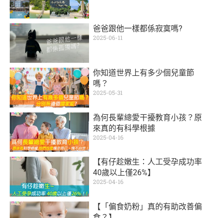
爸爸跟他一樣都係寂寞嗎?
2025-06-11
你知道世界上有多少個兒童節
嗎？
2025-05-31
為何長輩總愛干擾教育小孩？原
來真的有科學根據
2025-04-16
【有仔趁嫩生：人工受孕成功率
40歲以上僅26%】
2025-04-16
【「偏食奶粉」真的有助改善偏
食？】