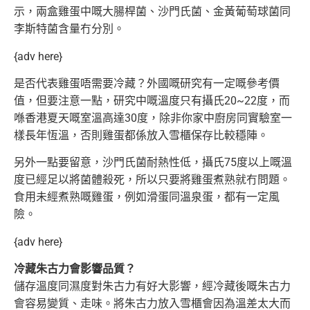
示，兩盒雞蛋中嘅大腸桿菌、沙門氏菌、金黃葡萄球菌同
李斯特菌含量冇分別。
{adv here}
是否代表雞蛋唔需要冷藏？外國嘅研究有一定嘅參考價
值，但要注意一點，研究中嘅溫度只有攝氏20~22度，而
喺香港夏天嘅室溫高達30度，除非你家中廚房同實驗室一
樣長年恆溫，否則雞蛋都係放入雪櫃保存比較穩陣。
另外一點要留意，沙門氏菌耐熱性低，攝氏75度以上嘅溫
度已經足以將菌體殺死，所以只要將雞蛋煮熟就冇問題。
食用未經煮熟嘅雞蛋，例如滑蛋同溫泉蛋，都有一定風
險。
{adv here}
冷藏朱古力會影響品質？
儲存溫度同濕度對朱古力有好大影響，經冷藏後嘅朱古力
會容易變質、走味。將朱古力放入雪櫃會因為溫差太大而