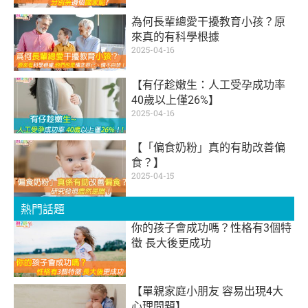
為何長輩總愛干擾教育小孩？原
來真的有科學根據
2025-04-16
【有仔趁嫩生：人工受孕成功率
40歲以上僅26%】
2025-04-16
【「偏食奶粉」真的有助改善偏
食？】
2025-04-15
熱門話題
你的孩子會成功嗎？性格有3個特
徵 長大後更成功
【單親家庭小朋友 容易出現4大
心理問題】