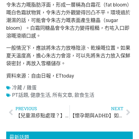
令朱古力嘅脂肪浮面，形成一層稱為白霜花（fat bloom）
嘅白色霜狀物質，令朱古力外觀變得凹凸不平。環境過於
潮濕的話，可能會令朱古力嘅表面產生糖晶（sugar
bloom）。白霜同糖晶會令朱古力變得粗糙，冇咗入口即
溶嘅滑順口感。
一般情況下，應該將朱古力放喺陰涼、乾燥嘅位置。如果
夏天溫度高，擔心朱古力會溶，可以先將朱古力放入保鮮
袋密封，再放入雪櫃儲存。
資料來源：自由日報，ETtoday
冷藏 / 雞蛋
PT話題
,
健康生活
,
所有文章
,
飲食生活
PREVIOUS
NEXT
【兒童濕疹點處理？】舒緩濕疹貼士你要知
【懷孕期與ADHD】如何減低孩子患ADHD風險？
最新話題