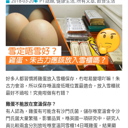
2018-03-20
PT話題
,
健康生活
,
所有文章
,
飲食生活
好多人都習慣將雞蛋放入雪櫃保存，冇咁易變壞吖嘛！朱
古力會溶，所以保存喺溫度低嘅位置最適合，放入雪櫃就
最好不過啦！究竟咁做有冇錯？
雞蛋不能放在室溫保存？
有人認為，雞蛋有可能含有沙門氏菌，儲存喺室溫會令沙
門氏菌大量繁殖，影響品質。喺英國一項研究中，研究人
員比較兩盒分別放咗喺室溫同雪櫃14日嘅雞蛋，結果顯