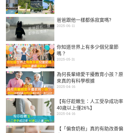
爸爸跟他一樣都係寂寞嗎?
2025-06-11
你知道世界上有多少個兒童節
嗎？
2025-05-31
為何長輩總愛干擾教育小孩？原
來真的有科學根據
2025-04-16
【有仔趁嫩生：人工受孕成功率
40歲以上僅26%】
2025-04-16
【「偏食奶粉」真的有助改善偏