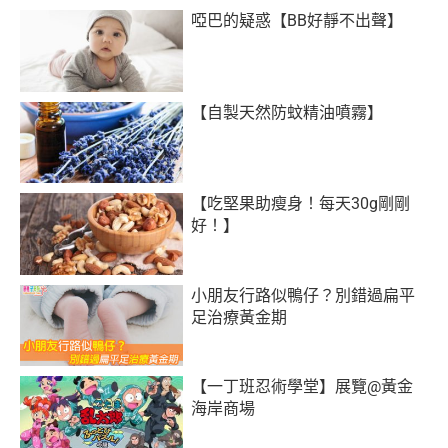
啞巴的疑惑【BB好靜不出聲】
【自製天然防蚊精油噴霧】
【吃堅果助瘦身！每天30g剛剛
好！】
小朋友行路似鴨仔？別錯過扁平
足治療黃金期
【一丁班忍術學堂】展覽@黃金
海岸商場