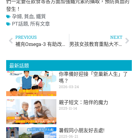
們一定要在飲食等各方面加強鐵元素的攝取，預防貧血的
發生！
孕婦
,
貧血
,
鐵質
PT話題
,
所有文章
PREVIOUS
NEXT
補充Omega-3 有助改善氣喘症狀
男孩女孩教育重點大不同
最新話題
你準備好迎接「空巢新人生」了
嗎？
2026-03-24
親子短文：陪伴的魔力
2025-11-14
暑假同小朋友好去處!
2025-06-21