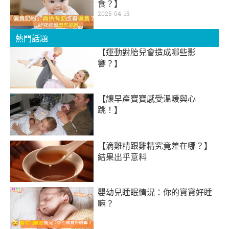
食？】
2025-04-15
熱門話題
【運動對胎兒會造成哪些影
響？】
【讓早產寶寶感受溫暖與心
跳！】
【滴雞精跟雞精究竟差在哪？】
結果出乎意料
嬰幼兒睡眠情況：你的寶寶好睡
嘛？