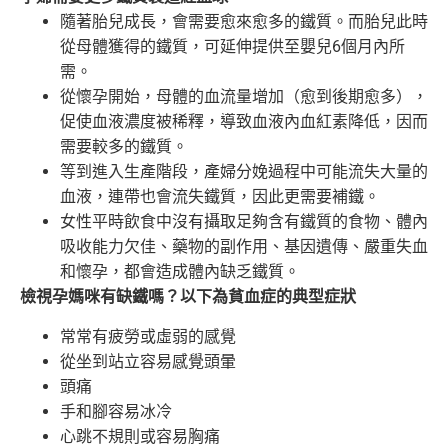
隨著胎兒成長，會需要愈來愈多的鐵質。而胎兒此時
從母體獲得的鐵質，可延伸提供至嬰兒6個月內所
需。
從懷孕開始，母體的血流量增加（愈到後期愈多），
促使血液濃度被稀釋，導致血液內血紅素降低，因而
需要較多的鐵質。
等到進入生產階段，產婦分娩過程中可能流失大量的
血液，連帶也會流失鐵質，因此更需要補鐵。
女性平時飲食中沒有攝取足夠含有鐵質的食物、體內
吸收能力欠佳、藥物的副作用、基因遺傳、嚴重失血
和懷孕，都會造成體內缺乏鐵質。
檢視孕媽咪有缺鐵嗎？以下為貧血症的典型症狀
常常有疲勞或虛弱的感覺
從坐到站立容易感覺頭暈
頭痛
手和腳容易冰冷
心跳不規則或容易胸痛