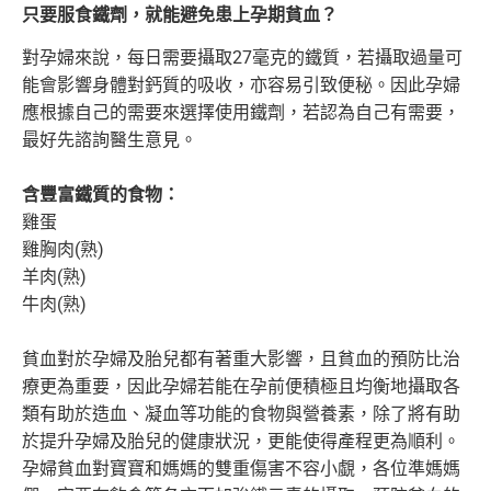
只要服食鐵劑，就能避免患上孕期貧血？
對孕婦來說，每日需要攝取27毫克的鐵質，若攝取過量可
能會影響身體對鈣質的吸收，亦容易引致便秘。因此孕婦
應根據自己的需要來選擇使用鐵劑，若認為自己有需要，
最好先諮詢醫生意見。
含豐富鐵質的食物：
雞蛋
雞胸肉(熟)
羊肉(熟)
牛肉(熟)
貧血對於孕婦及胎兒都有著重大影響，且貧血的預防比治
療更為重要，因此孕婦若能在孕前便積極且均衡地攝取各
類有助於造血、凝血等功能的食物與營養素，除了將有助
於提升孕婦及胎兒的健康狀況，更能使得產程更為順利。
孕婦貧血對寶寶和媽媽的雙重傷害不容小覷，各位準媽媽