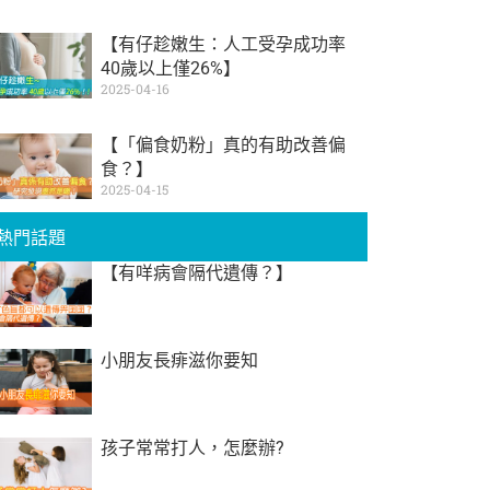
【有仔趁嫩生：人工受孕成功率
40歲以上僅26%】
2025-04-16
【「偏食奶粉」真的有助改善偏
食？】
2025-04-15
熱門話題
【有咩病會隔代遺傳？】
小朋友長痱滋你要知
孩子常常打人，怎麼辦?