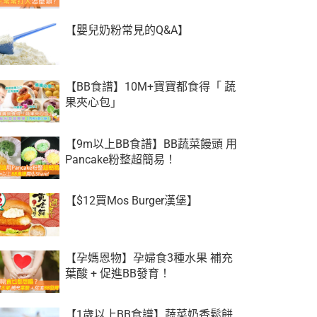
【嬰兒奶粉常見的Q&A】
【BB食譜】10M+寶寶都食得「 蔬
果夾心包」
【9m以上BB食譜】BB蔬菜饅頭 用
Pancake粉整超簡易！
【$12買Mos Burger漢堡】
【孕媽恩物】孕婦食3種水果 補充
葉酸 + 促進BB發育！
【1歲以上BB食譜】蔬菜奶香鬆餅