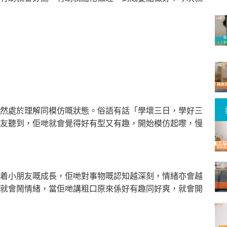
然處於理解同模仿嘅狀態。俗語有話「學壞三日，學好三
友聽到，佢哋就會覺得好有型又有趣，開始模仿起嚟，慢
着小朋友嘅成長，佢哋對事物嘅認知越深刻，情緒亦會越
就會鬧情緒，當佢哋講粗口原來係好有趣同好爽，就會開