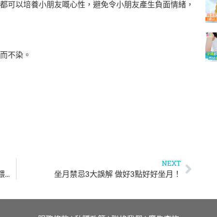
都可以培養小朋友嘅心性，避免令小朋友產生負面情緒，
而不染。
NEXT
母乳媽媽唔易做！懷孕期做好5大準備 產後餵奶更輕鬆
坐月禁忌3大誤解 做好3點好好坐月！