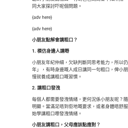
同大家探討吓呢個問題。
{adv here}
{adv here}
小朋友點解會講粗口？
1. 模仿身邊人講嘢
小朋友年紀仲細，欠缺判斷同思考能力，所以仍
年」，有時身邊嘅人成日講同一句粗口，俾小朋
慢就養成講粗口嘅習慣。
2. 講粗口發洩
每個人都需要發洩情緒，更何況係小朋友呢？隨
明顯。當滿足唔到佢地嘅要求，或者身體唔舒服
始學講粗口嚟發洩情緒。
小朋友講粗口，父母應該點應對？