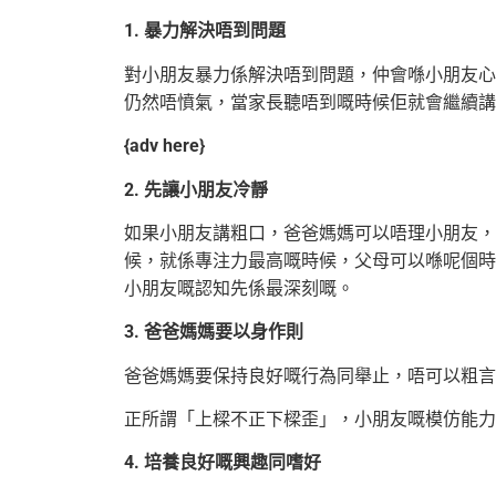
1. 暴力解決唔到問題
對小朋友暴力係解決唔到問題，仲會喺小朋友心
仍然唔憤氣，當家長聽唔到嘅時候佢就會繼續講
{adv here}
2. 先讓小朋友冷靜
如果小朋友講粗口，爸爸媽媽可以唔理小朋友，
候，就係專注力最高嘅時候，父母可以喺呢個時
小朋友嘅認知先係最深刻嘅。
3. 爸爸媽媽要以身作則
爸爸媽媽要保持良好嘅行為同舉止，唔可以粗言
正所謂「上樑不正下樑歪」，小朋友嘅模仿能力
4. 培養良好嘅興趣同嗜好