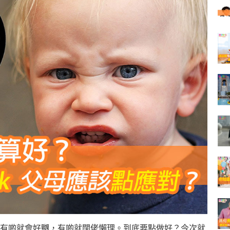
有啲就會好嬲，有啲就闊佬懶理。到底要點做好？今次就