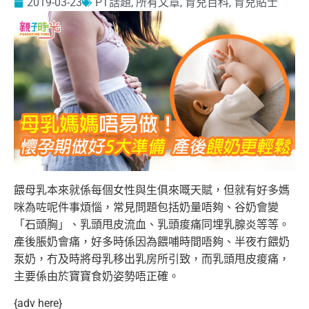
2019-03-23
PT話題
,
所有文章
,
育兒百科
,
育兒貼士
餵母乳本來就係每個女性與生俱來嘅天賦，但就有好多媽
咪為咗呢件事煩惱，常見問題包括奶量唔夠、谷奶會變
「石頭胸」、乳頭甩皮流血、乳頭痠痛同埋乳腺炎等等。
產後脹奶會痛，好多時係因為餵哺時間唔夠、半夜冇餵奶
泵奶，冇及時將母乳移出乳房所引致，而乳頭甩皮痠痛，
主要係由於寶寶食奶姿勢唔正確。
{adv here}