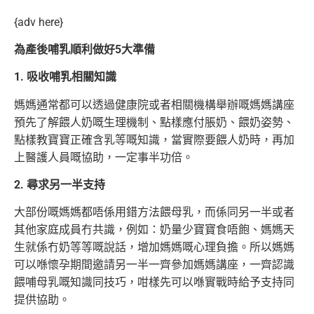
{adv here}
為產後哺乳順利做好5大準備
1. 吸收哺乳相關知識
媽媽通常都可以透過健康院或者相關機構舉辦嘅媽媽講座
預先了解餵人奶嘅生理機制、點樣應付脹奶、餵奶姿勢、
點樣教寶寶正確含乳等嘅知識，當實際要餵人奶時，再加
上醫護人員嘅協助，一定事半功倍。
2. 尋求另一半支持
大部份嘅媽媽都唔係用錯方法餵母乳，而係同另一半或者
其他家庭成員冇共識，例如：奶量少寶寶食唔飽、媽媽天
生就係冇奶等等嘅說話，增加媽媽嘅心理負擔。所以媽媽
可以喺懷孕期間邀請另一半一齊參加媽媽講座，一齊認識
餵哺母乳嘅知識同技巧，咁樣先可以喺實戰時給予支持同
提供協助。