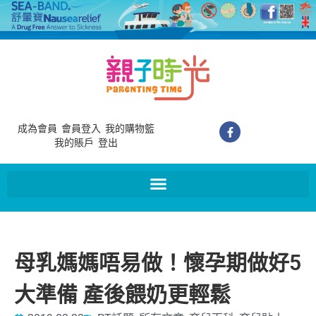
成為會員
會員登入
我的購物籃
我的賬戶
登出
母乳媽媽唔易做！懷孕期做好5
大準備 產後餵奶更輕鬆