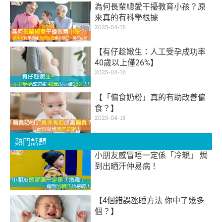
為何長輩總愛干擾教育小孩？原
來真的有科學根據
2025-04-16
【有仔趁嫩生：人工受孕成功率
40歲以上僅26%】
2025-04-16
【「偏食奶粉」真的有助改善偏
食？】
2025-04-15
熱門話題
小朋友感冒唔一定係「冷親」 焗
到出晒汗仲易病！
【4個錯誤氹睡方法 你中了幾多
個？】