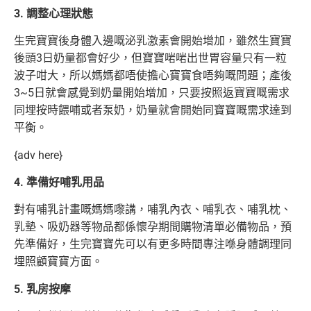
3. 調整心理狀態
生完寶寶後身體入邊嘅泌乳激素會開始增加，雖然生寶寶
後頭3日奶量都會好少，但寶寶啱啱出世胃容量只有一粒
波子咁大，所以媽媽都唔使擔心寶寶食唔夠嘅問題；產後
3~5日就會感覺到奶量開始增加，只要按照返寶寶嘅需求
同埋按時餵哺或者泵奶，奶量就會開始同寶寶嘅需求達到
平衡。
{adv here}
4. 準備好哺乳用品
對有哺乳計畫嘅媽媽嚟講，哺乳內衣、哺乳衣、哺乳枕、
乳墊、吸奶器等物品都係懷孕期間購物清單必備物品，預
先準備好，生完寶寶先可以有更多時間專注喺身體調理同
埋照顧寶寶方面。
5. 乳房按摩