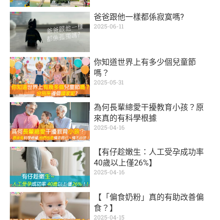
爸爸跟他一樣都係寂寞嗎?
2025-06-11
你知道世界上有多少個兒童節
嗎？
2025-05-31
為何長輩總愛干擾教育小孩？原
來真的有科學根據
2025-04-16
【有仔趁嫩生：人工受孕成功率
40歲以上僅26%】
2025-04-16
【「偏食奶粉」真的有助改善偏
食？】
2025-04-15