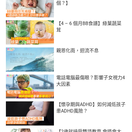
個？】
【4 – 6 個月BB食譜】綠葉蔬菜
茸
親恩化雨，迴流不息
電話電腦最傷眼？影響子女視力4
大因素
【懷孕期與ADHD】如何減低孩子
患ADHD風險？
【2歲就接受雙語教育 會唔會太