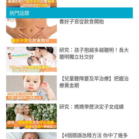
熱門話題
養好子宮從飲食開始
研究：孩子抱越多越聰明！長大
聰明獨立社交好
【兒童聽障要及早治療】把握治
療黃金期
研究：媽媽學歷決定子女成績
【4個錯誤氹睡方法 你中了幾多