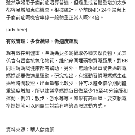
雖然孕婦患子癇前症唔算普遍，但過重或者體重增加太多
都容易增加患病機會。根據統計，孕前BMI＞24孕婦患上
子癇前症嘅機會率係一般體重正常人嘅2.4倍。
{adv here}
有效管理：多食蔬果，做適度運動
想有效控制體重，準媽媽要多啲攝取各種天然食物，尤其
係含有豐富抗氧化物質、維他命同埋礦物質嘅蔬果，對BB
同埋媽媽嘅健康都有幫助。另外，無論係過重或者過輕嘅
媽媽都要做適量運動。研究指出，有運動習慣嘅媽媽生產
過程時間較短，出血量都比較少，仲可以避免懷孕期間體
重過度增加。所以建議準媽媽每日做至少15至40分鐘緩和
運動，例如：散步、游水等等。如果有高血壓、要安胎嘅
準媽媽就可以同醫生討論有咩適合嘅運動方式。
資料來源：華人健康網