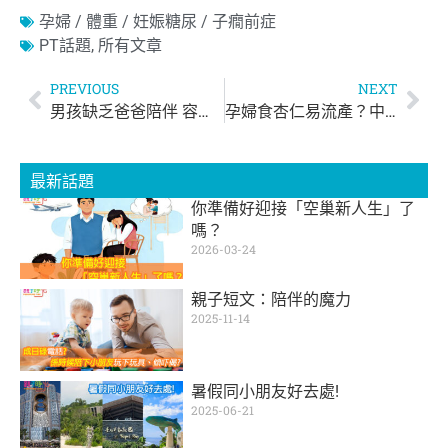
孕婦 / 體重 / 妊娠糖尿 / 子癇前症
PT話題
,
所有文章
PREVIOUS
NEXT
男孩缺乏爸爸陪伴 容易產生女性化傾向
孕婦食杏仁易流產？中醫師：一日勿食超過5g
最新話題
你準備好迎接「空巢新人生」了
嗎？
2026-03-24
親子短文：陪伴的魔力
2025-11-14
暑假同小朋友好去處!
2025-06-21