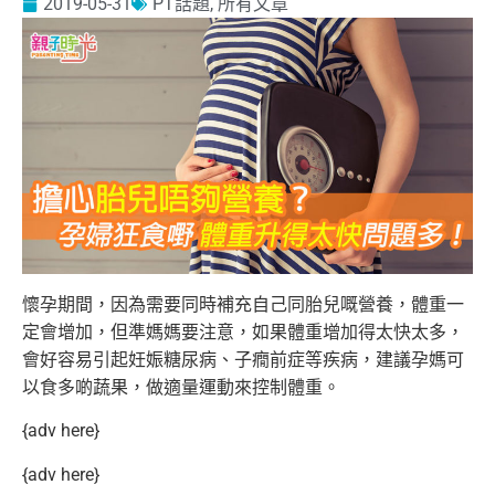
2019-05-31
PT話題
,
所有文章
懷孕期間，因為需要同時補充自己同胎兒嘅營養，體重一
定會增加，但準媽媽要注意，如果體重增加得太快太多，
會好容易引起妊娠糖尿病、子癇前症等疾病，建議孕媽可
以食多啲蔬果，做適量運動來控制體重。
{adv here}
{adv here}