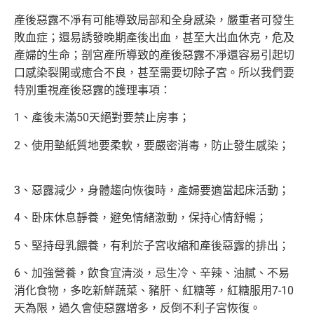
產後惡露不凈有可能導致局部和全身感染，嚴重者可發生
敗血症；還易誘發晚期產後出血，甚至大出血休克，危及
產婦的生命；剖宮產所導致的產後惡露不凈還容易引起切
口感染裂開或癒合不良，甚至需要切除子宮。所以我們要
特別重視產後惡露的護理事項：
1、產後未滿50天絕對要禁止房事；
2、使用墊紙質地要柔軟，要嚴密消毒，防止發生感染；
3、惡露減少，身體趨向恢復時，產婦要適當起床活動；
4、卧床休息靜養，避免情緒激動，保持心情舒暢；
5、堅持母乳餵養，有利於子宮收縮和產後惡露的排出；
6、加強營養，飲食宜清淡，忌生冷、辛辣、油膩、不易
消化食物，多吃新鮮蔬菜、豬肝、紅糖等，紅糖服用7-10
天為限，過久會使惡露增多，反倒不利子宮恢復。