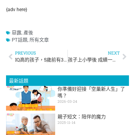
{adv here}
惡露
,
產後
PT話題
,
所有文章
PREVIOUS
NEXT
IQ高的孩子，5歲前有3個特徵
孩子上小學後 成績一落千丈？
最新話題
你準備好迎接「空巢新人生」了
嗎？
2026-03-24
親子短文：陪伴的魔力
2025-11-14