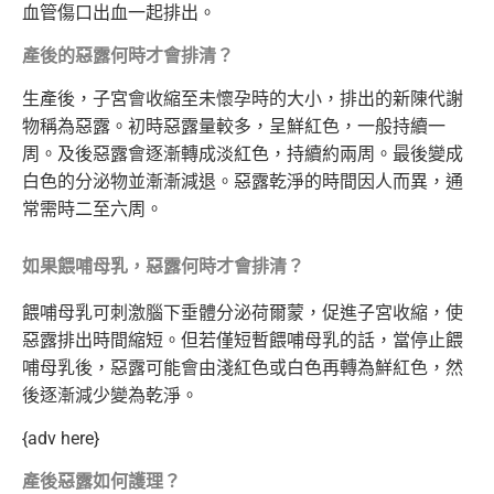
血管傷口出血一起排出。
產後的惡露何時才會排清？
生產後，子宮會收縮至未懷孕時的大小，排出的新陳代謝
物稱為惡露。初時惡露量較多，呈鮮紅色，一般持續一
周。及後惡露會逐漸轉成淡紅色，持續約兩周。最後變成
白色的分泌物並漸漸減退。惡露乾淨的時間因人而異，通
常需時二至六周。
如果餵哺母乳，惡露何時才會排清？
餵哺母乳可刺激腦下垂體分泌荷爾蒙，促進子宮收縮，使
惡露排出時間縮短。但若僅短暫餵哺母乳的話，當停止餵
哺母乳後，惡露可能會由淺紅色或白色再轉為鮮紅色，然
後逐漸減少變為乾淨。
{adv here}
產後惡露如何護理？