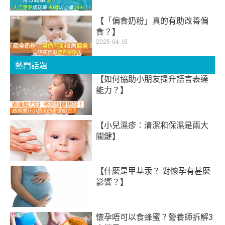
【「偏食奶粉」真的有助改善偏
食？】
2025-04-15
熱門話題
【如何協助小朋友提升語言表達
能力？】
【小兒濕疹：清潔和保濕是兩大
關鍵】
【什麼是甲基汞？ 對懷孕有甚麼
影響？】
懷孕唔可以食蜂蜜？營養師拆解3