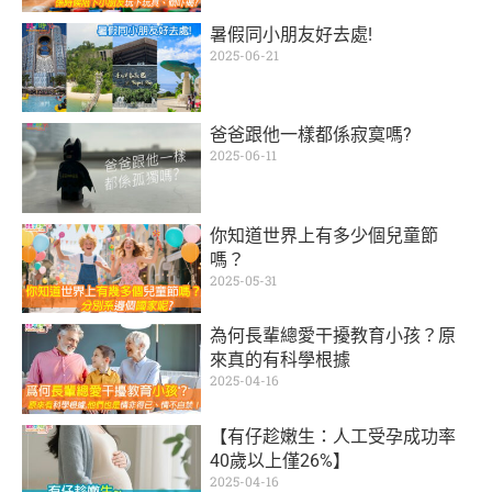
暑假同小朋友好去處!
2025-06-21
爸爸跟他一樣都係寂寞嗎?
2025-06-11
你知道世界上有多少個兒童節
嗎？
2025-05-31
為何長輩總愛干擾教育小孩？原
來真的有科學根據
2025-04-16
【有仔趁嫩生：人工受孕成功率
40歲以上僅26%】
2025-04-16