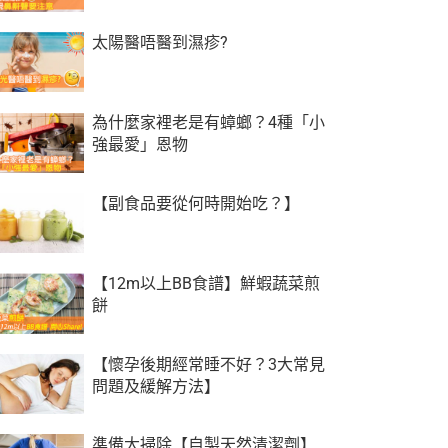
太陽醫唔醫到濕疹?
為什麼家裡老是有蟑螂？4種「小
強最愛」恩物
【副食品要從何時開始吃？】
【12m以上BB食譜】鮮蝦蔬菜煎
餅
【懷孕後期經常睡不好？3大常見
問題及緩解方法】
準備大掃除【自製天然清潔劑】