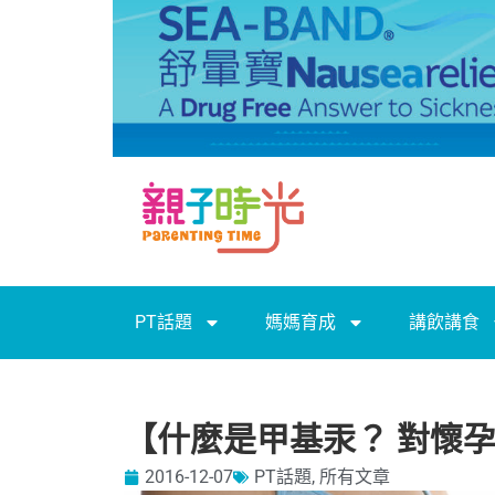
PT話題
媽媽育成
講飲講食
【什麼是甲基汞？ 對懷
2016-12-07
PT話題
,
所有文章