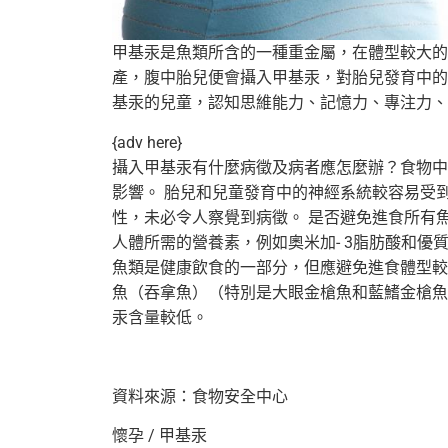
甲基汞是魚類所含的一種重金屬，在體型較大的
產，腹中胎兒便會攝入甲基汞，對胎兒發育中的
基汞的兒童，認知思維能力、記憶力、專注力、
{adv here}
攝入甲基汞有什麼病徵及病者應怎麼辦？
食物中
影響
。 胎兒和兒童發育中的神經系統較容易受
性，未必令人察覺到病徵。 是否避免進食所有
人體所需的營養素，例如奧米加- 3脂肪酸和
魚類是健康飲食的一部分，
但應避免進食體型較
魚（吞拿魚）（
特別是大眼金槍魚和藍鰭金槍魚
汞含量較低。
資料來源：食物安全中心
懷孕 / 甲基汞