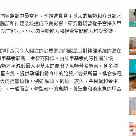
捕獵魚類中最常有。
孕婦進食含甲基汞的魚類和介貝類水
腦部和神經系統造成不良影響。研究發現曾從子宮攝入甲
 語言能力、小肌肉活動能力和視覺空間能力均受影響。
的甲基汞令人關注的公眾健康問題是其對神經系統的潛在
到甲基汞影響，令智商降低。
由於甲基汞的毒性屬於慢
魚類才可減低攝入甲基汞的風險？魚類營養豐富，
含多種
優質蛋白質，提供孕婦和發育中的胎兒／嬰兒所需。
進食多種
大的捕獵魚類，例如 鯊魚、劍魚、旗魚、金目鯛和金槍
）。一般而言，體型較小的魚類、
養殖魚和淡水魚的甲基