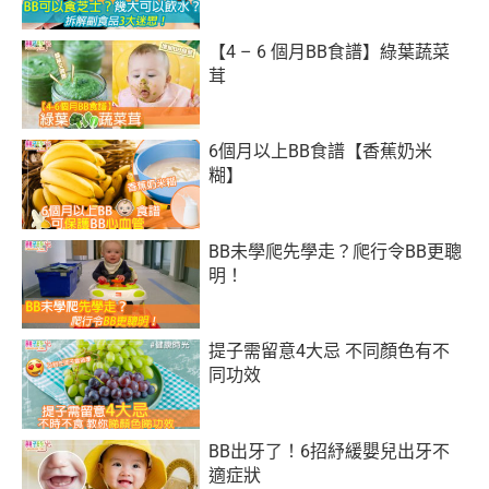
【4 – 6 個月BB食譜】綠葉蔬菜
茸
6個月以上BB食譜【香蕉奶米
糊】
BB未學爬先學走？爬行令BB更聰
明！
提子需留意4大忌 不同顏色有不
同功效
BB出牙了！6招紓緩嬰兒出牙不
適症狀