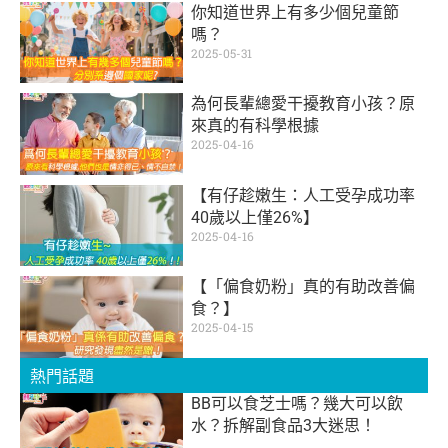
你知道世界上有多少個兒童節
嗎？
2025-05-31
為何長輩總愛干擾教育小孩？原
來真的有科學根據
2025-04-16
【有仔趁嫩生：人工受孕成功率
40歲以上僅26%】
2025-04-16
【「偏食奶粉」真的有助改善偏
食？】
2025-04-15
熱門話題
BB可以食芝士嗎？幾大可以飲
水？拆解副食品3大迷思！