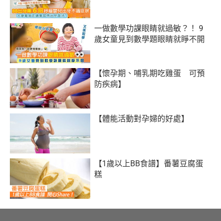
一做數學功課眼睛就過敏？！ 9
歲女童見到數學題眼睛就睜不開
【懷孕期、哺乳期吃雞蛋 可預
防疾病】
【體能活動對孕婦的好處】
【1歲以上BB食譜】番薯豆腐蛋
糕