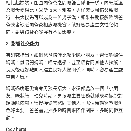
相比起媽媽，囝囝同爸爸之間嘅語言係唔一樣，同細膩溫
柔嘅母愛相比，父愛博大、粗獷，男仔需要模仿父親嘅
行，長大後先可以成為一位男子漢，如果長期接觸唔到爸
爸或者缺乏同爸爸相處嘅機會，就好容易產生女性化傾
向，對男孩身心發展有不良影響。
2. 影響社交能力
有研究指出，細個爸爸陪伴比較少嘅小朋友，習慣咗黐住
媽媽，離唔開媽媽，唔肯返學，甚至唔肯同其他人接觸。
長大後就好難同人建立良好人際關係，同時，容易產生嚴
重自卑感。
媽媽過度寵愛會令男孩長唔大，永遠都處於一個「小朋
友」嘅狀態。幼兒時期，男孩嘅主要任務就係成功擺脫對
媽媽嘅依戀，慢慢接受爸爸同其他人，呢個時期爸爸嘅角
色好重要，爸爸需要抽多啲時間來陪伴囝囝，多啲同佢互
動。
{adv here}