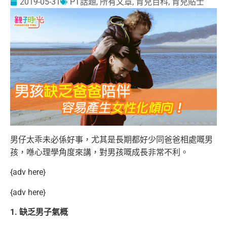
2019-05-31
PT話題
,
所有文章
,
育兒百科
,
育兒貼士
男仔太乖未必係好事，尤其是長期都好少同爸爸相處嘅男
孩，喺心理學角度來講，對男孩嘅成長非常不利。
{adv here}
{adv here}
1. 缺乏男子氣概