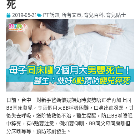
死
2019-05-21
PT話題
,
所有文章
,
育兒百科
,
育兒貼士
日前，台中一對新手爸媽懷疑餵奶時姿勢唔正確再加上同
BB同床瞓覺，令兩個月大BB呼吸困難，口鼻出血發黑，其
後失去呼吸，送院搶救後不治。醫生提醒，防止BB喺睡眠
中猝死，有6點要注意，例如要仰瞓、BB同父母同房瞓但
分床瞓等等，預防悲劇發生。