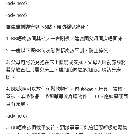
{adv here}
{adv here}
醫生建議遵守以下6點，預防嬰兒猝死：
1. BB唔應該同其他人一齊瞓覺，建議同父母同房唔同床。
2. 一歲以下嘅BB每次瞓覺都應該平訓，防止猝死。
3. 父母可將嬰兒抱在床上餵奶或安撫，父母入睡前應該將
嬰兒放置在其嬰兒床上，雙胞胎同埋多胞胎都應該分床
瞓。
4. BB床唔可以放任何鬆軟物件，包括枕頭、玩具、被褥、
蓋被、羊毛製品、毛毯等等軟身嘅物件， BB床應該堅硬而
且有床單。
{adv here}
5. BB唔應該佩戴平安符、頸鏈等等可能會阻礙呼吸給嘅物