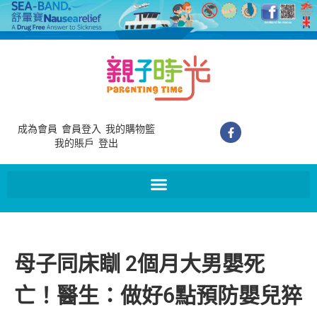
成為會員
會員登入
我的購物籃
我的賬戶
登出
母子同床瞓 2個月大男嬰死
亡！醫生：做好6點預防嬰兒猝