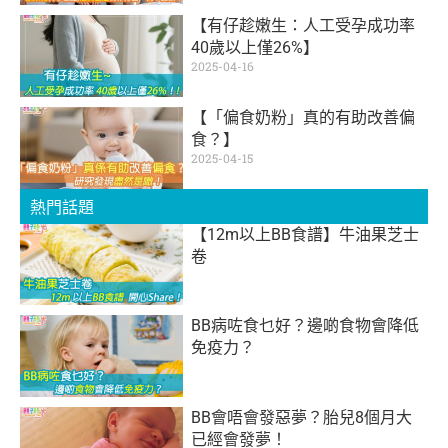
【有仔趁嫩生：人工受孕成功率
40歲以上僅26%】
2025-04-16
【「偏食奶粉」真的有助改善偏
食？】
2025-04-15
熱門話題
【12m以上BB食譜】牛油果芝士
卷
BB病咗食乜好？邊啲食物會降低
免疫力？
BB會唔會發惡夢？胎兒8個月大
已經會發夢！