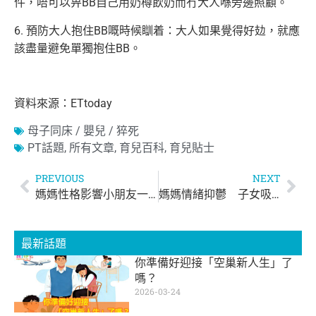
件，唔可以畀BB自己用奶樽飲奶而冇大人喺旁邊照顧。
6. 預防大人抱住BB嘅時候瞓着：大人如果覺得好攰，就應
該盡量避免單獨抱住BB。
資料來源：ETtoday
母子同床 / 嬰兒 / 猝死
PT話題
,
所有文章
,
育兒百科
,
育兒貼士
PREVIOUS
NEXT
媽媽性格影響小朋友一生
媽媽情緒抑鬱 子女吸毒機會高2倍
最新話題
你準備好迎接「空巢新人生」了
嗎？
2026-03-24