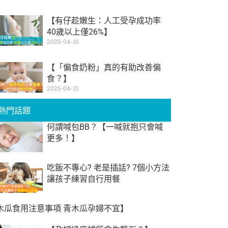
【有仔趁嫩生：人工受孕成功率
40歲以上僅26%】
2025-04-16
【「偏食奶粉」真的有助改善偏
食？】
2025-04-15
熱門話題
何謂喊包BB？【一喊就抱只會喊
更多！】
吃飯不專心? 老是插話? 7個小方法
讓孩子練習自行用餐
木瓜食用注意事項 青木瓜孕婦不宜】