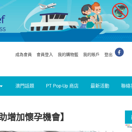
成為會員
會員登入
我的購物籃
我的賬戶
登出
澳門話題
PT Pop-Up 商店
最新活動
聯絡
助增加懷孕機會】