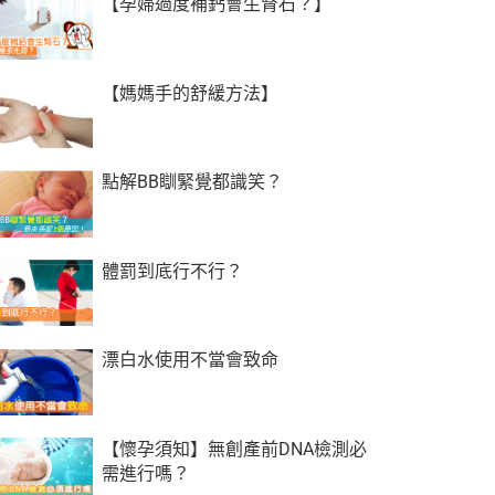
【孕婦過度補鈣會生腎石？】
【媽媽手的舒緩方法】
點解BB瞓緊覺都識笑？
體罰到底行不行？
漂白水使用不當會致命
【懷孕須知】無創產前DNA檢測必
需進行嗎？