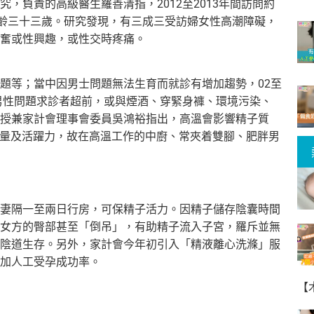
，負責的高級醫生羅善清指，2012至2013年間訪問約
年齡三十三歲。研究發現，有三成三受訪婦女性高潮障礙，
奮或性興趣，或性交時疼痛。
題等；當中因男士問題無法生育而就診有增加趨勢，02至
因男性問題求診者超前，或與煙酒、穿緊身褲、環境污染、
授兼家計會理事會委員吳鴻裕指出，高溫會影響精子質
子數量及活躍力，故在高溫工作的中廚、常夾着雙腳、肥胖男
妻隔一至兩日行房，可保精子活力。因精子儲存陰囊時間
女方的臀部甚至「倒吊」，有助精子流入子宮，羅斥並無
陰道生存。另外，家計會今年初引入「精液離心洗滌」服
加人工受孕成功率。
【