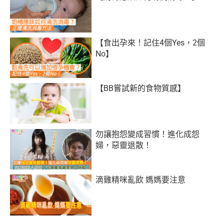
【食出孕來！記住4個Yes，2個
No】
【BB嘗試新的食物質感】
勿讓抱怨變成習慣！進化成怨
婦，惡靈退散！
滴雞精咪亂飲 媽媽要注意