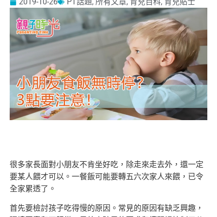
2019-10-26
PT話題
,
所有文章
,
育兒百科
,
育兒貼士
很多家長面對小朋友不肯坐好吃，除走來走去外，還一定
要某人餵才可以。一餐飯可能要轉五六次家人來餵，已令
全家累透了。
首先要檢討孩子吃得慢的原因。常見的原因有缺乏興趣，