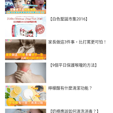
【白色聖誕市集2016】
家長做這3件事，比打罵更可怕！
【9個平日保護喉嚨的方法】
檸檬酸有什麼清潔功能？
【奶樽應該如何清洗消毒？】