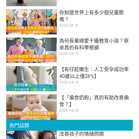
你知道世界上有多少個兒童節
嗎？
2025-05-31
為何長輩總愛干擾教育小孩？原
來真的有科學根據
2025-04-16
【有仔趁嫩生：人工受孕成功率
40歲以上僅26%】
2025-04-16
【「偏食奶粉」真的有助改善偏
食？】
2025-04-15
熱門話題
改善孩子的情緒問題