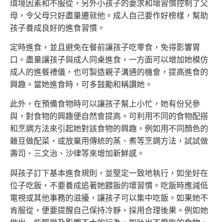
環境因素和不服從，另外小孩子的要求和壞習慣控制了父
母，令父母只好盡量遷就他。成人自己要作好榜樣，幫助
孩子養成良好的進食習慣。
定時進食，並且避免在餐前讓孩子吃零食，免得影響胃
口。盡量讓孩子與成人同桌進食，一方面可以增加她模仿
成人的進餐禮儀，也可製造親子溝通的機會，提高進食的
興趣。當她進食時，可多鼓勵和稱讚她。
此外，在預備食物時可以讓孩子幫上小忙，她有份兒參
與，對食物的興趣便自然會提高。可利用不同的食物配搭
和烹調方法來引起她對該食物的興趣，例如用不同顏色的
雜豆做配菜，或放棄用傳統的蒸、煮等烹調方法，試試做
壽司、三文治、沙律等來增加新鮮感。
與孩子訂下基本進食規則，並堅定一致地執行，如坐好在
位子吃飯，不要養成追著她餵飯的壞習慣。吃飯時應減低
電視或其他事務的滋擾，讓孩子可以集中吃飯。如果她不
肯服從，便要提醒自己保持冷靜，採用合理後果。例如她