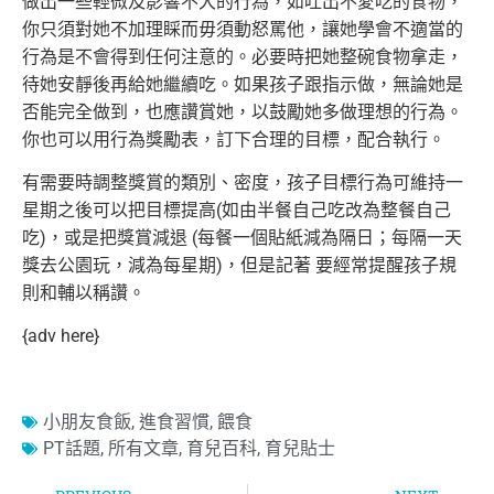
做出一些輕微及影響不大的行為，如吐出不愛吃的食物，
你只須對她不加理睬而毋須動怒罵他，讓她學會不適當的
行為是不會得到任何注意的。必要時把她整碗食物拿走，
待她安靜後再給她繼續吃。如果孩子跟指示做，無論她是
否能完全做到，也應讚賞她，以鼓勵她多做理想的行為。
你也可以用行為獎勵表，訂下合理的目標，配合執行。
有需要時調整獎賞的類別、密度，孩子目標行為可維持一
星期之後可以把目標提高(如由半餐自己吃改為整餐自己
吃)，或是把獎賞減退 (每餐一個貼紙減為隔日；每隔一天
獎去公園玩，減為每星期)，但是記著 要經常提醒孩子規
則和輔以稱讚。
{adv here}
小朋友食飯
,
進食習慣
,
餵食
PT話題
,
所有文章
,
育兒百科
,
育兒貼士