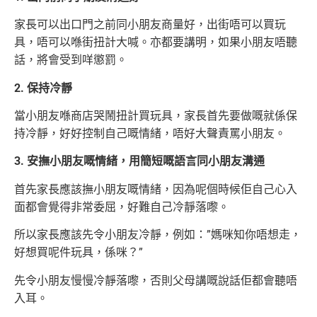
家長可以出口門之前同小朋友商量好，出街唔可以買玩
具，唔可以喺街扭計大喊。亦都要講明，如果小朋友唔聽
話，將會受到咩懲罰。
2. 保持冷靜
當小朋友喺商店哭鬧扭計買玩具，家長首先要做嘅就係保
持冷靜，好好控制自己嘅情緒，唔好大聲責罵小朋友。
3. 安撫小朋友嘅情緒，用簡短嘅語言同小朋友溝通
首先家長應該撫小朋友嘅情緒，因為呢個時候佢自己心入
面都會覺得非常委屈，好難自己冷靜落嚟。
所以家長應該先令小朋友冷靜，例如：”媽咪知你唔想走，
好想買呢件玩具，係咪？”
先令小朋友慢慢冷靜落嚟，否則父母講嘅說話佢都會聽唔
入耳。