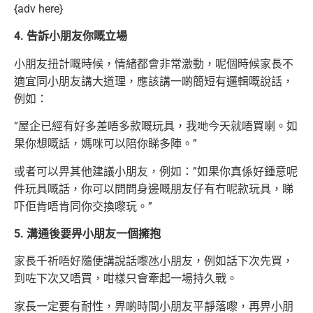
{adv here}
4. 告訴小朋友你嘅立場
小朋友扭計嘅時候，情緒都會非常激動，呢個時候家長不
適宜同小朋友講大道理，應該講一啲簡短有邏輯嘅說話，
例如：
“屋企已經有好多差唔多款嘅玩具，我哋今天就唔買喇。如
果你想嘅話，媽咪可以陪你睇多陣。”
或者可以畀其他建議小朋友，例如：”如果你真係好鍾意呢
件玩具嘅話，你可以問問身邊嘅朋友仔有冇呢款玩具，睇
吓佢肯唔肯同你交換嚟玩。”
5. 溝通後要畀小朋友一個擁抱
家長千祈唔好隨便講說話嚟氹小朋友，例如話下次先買，
到咗下次又唔買，咁樣只會牽起一場持久戰。
家長一定要有耐性，畀啲時間小朋友平靜落嚟，再畀小朋