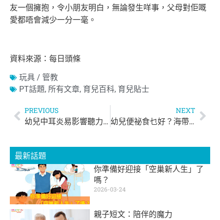
友一個擁抱，令小朋友明白，無論發生咩事，父母對佢嘅
愛都唔會減少一分一毫。
資料來源：每日頭條
玩具 / 管教
PT話題
,
所有文章
,
育兒百科
,
育兒貼士
PREVIOUS
NEXT
幼兒中耳炎易影響聽力！如何避免中耳炎發作？
幼兒便祕食乜好？海帶菇類都可以通便！
最新話題
你準備好迎接「空巢新人生」了
嗎？
2026-03-24
親子短文：陪伴的魔力