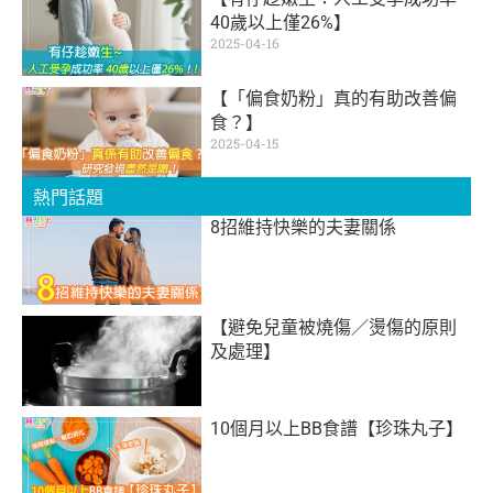
40歲以上僅26%】
2025-04-16
【「偏食奶粉」真的有助改善偏
食？】
2025-04-15
熱門話題
8招維持快樂的夫妻關係
【避免兒童被燒傷／燙傷的原則
及處理】
10個月以上BB食譜【珍珠丸子】