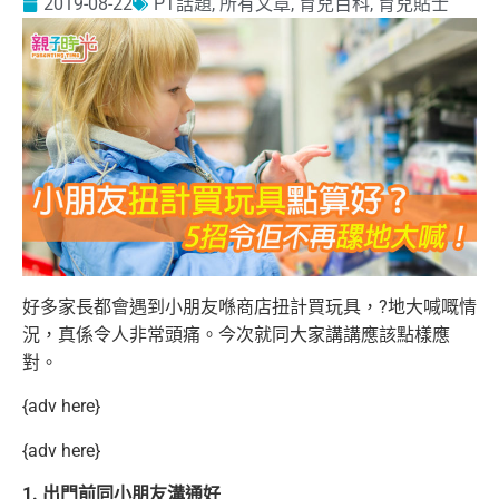
2019-08-22
PT話題
,
所有文章
,
育兒百科
,
育兒貼士
好多家長都會遇到小朋友喺商店扭計買玩具，?地大喊嘅情
況，真係令人非常頭痛。今次就同大家講講應該點樣應
對。
{adv here}
{adv here}
1. 出門前同小朋友溝通好