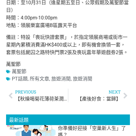
日期：至10月31日（逢星期五至日、公眾假期及萬聖節當
日）
時間：4:00pm-10:00pm
地點：領展樂富廣場B區露天平台
備註：特設「喪玩快證套票」，於指定領展商場或街市一
星期內累積
消費滿HK$400或以上，即有機會換領一套，
套票包括屍囚之路
特快門票2張及喪玩嘉年華遊戲劵2張。
萬聖節
萬聖節
PT話題
,
所有文章
,
旅遊消閒
,
旅遊消閒
PREVIOUS
NEXT
【秋燥喝菊花薄荷茶潤肺】
【產後好食：當歸】
最新話題
你準備好迎接「空巢新人生」了
嗎？