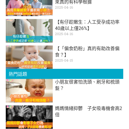
來真的有科學根據
2025-04-16
【有仔趁嫩生：人工受孕成功率
40歲以上僅26%】
2025-04-16
【「偏食奶粉」真的有助改善偏
食？】
2025-04-15
熱門話題
小朋友很害怕洗頭、刷牙和梳頭
髮？
媽媽情緒抑鬱 子女吸毒機會高2
倍