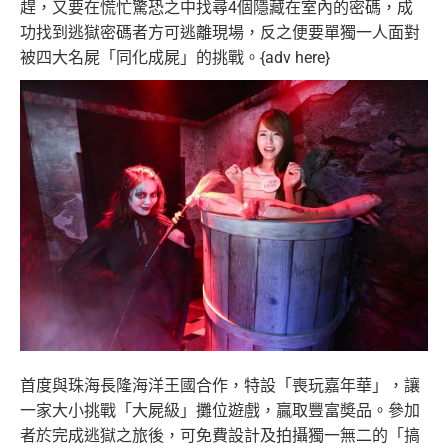
趕，又要在慌忙驚恐之中找尋4個隱藏在室內的密碼，成
功找到逃獄密碼者方可逃離現場，反之便要單獨一人面對
被四大名屍「同化成屍」的挑戰。{adv here}
首度與珠海長隆海洋王國合作，特設「喪玩嘉年華」，讓
一家大小挑戰「大屍級」攤位遊戲，贏取豐富奬品。參加
者於完成逃獄之旅後，可免費設計及拍攝獨一無二的「搞