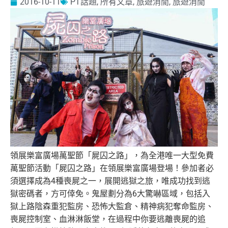
2016-10-11
PT話題
,
所有文章
,
旅遊消閒
,
旅遊消閒
領展樂富廣場萬聖節「屍囚之路」，為全港唯一大型免費
萬聖節活動「屍囚之路」在領展樂富廣場登場！參加者必
須選擇成為4種喪屍之一，展開逃獄之旅，唯成功找到逃
獄密碼者，方可倖免。鬼屋劃分為6大驚嚇區域，包括入
獄上路陰森重犯監房、恐怖大監倉、精神病犯奪命監房、
喪屍控制室、血淋淋飯堂，在過程中你要逃離喪屍的追