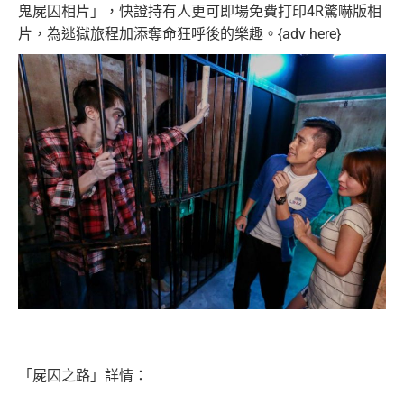
鬼屍囚相片」，快證持有人更可即場免費打印4R驚嚇版相
片，為逃獄旅程加添奪命狂呼後的樂趣。{adv here}
「屍囚之路」詳情：