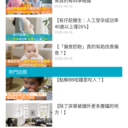
來真的有科學根據
2025-04-16
【有仔趁嫩生：人工受孕成功率
40歲以上僅26%】
2025-04-16
【「偏食奶粉」真的有助改善偏
食？】
2025-04-15
熱門話題
【點解BB咁鍾意咬人？】
【除了床單被鋪外更多塵蟎的地
方！】