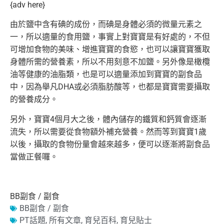
{adv here}
由於鹽中含有碘的成份，而碘是身體必須的微量元素之
一，
所以適量的食用鹽，事實上對寶寶是有好處的，
不但
可增加食物的美味、增進寶寶的食慾，
也可以讓寶寶獲取
身體所需的營養素，所以不用刻意不加鹽。
另外像是橄欖
油等健康的油脂類，
也是可以適量添加到寶寶的副食品
中，
因為舉凡DHA或必須脂肪酸等，也都是寶寶需要攝取
的營養成分。
另外，寶寶4個月大之後，體內儲存的鐵質和鈣質會逐漸
流失，
所以需要從食物額外補充營養。然而等到寶寶1歲
以後，
攝取的食物份量會越來越多，便可以逐漸將副食品
當做正餐囉。
BB副食 / 副食
BB副食 / 副食
PT話題
,
所有文章
,
育兒百科
,
育兒貼士