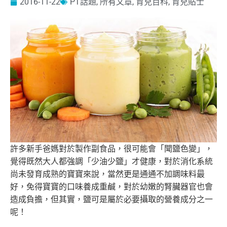
2016-11-22
PT話題
,
所有文章
,
育兒百科
,
育兒貼士
許多新手爸媽對於製作副食品，很可能會「聞鹽色變」，
覺得既然大人都強調「少油少鹽」才健康，
對於消化系統
尚未發育成熟的寶寶來說，
當然更是通通不加調味料最
好，免得寶寶的口味養成重鹹，
對於幼嫩的腎臟器官也會
造成負擔，但其實，
鹽可是屬於必要攝取的營養成分之一
呢！