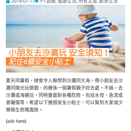
2018-07-17
PT話題
,
健康生活
,
所有文章
,
飲食生活
夏天同暑假，總會令人聯想到沙灘同大海。帶小朋友去沙
灘同陽光玩遊戲，的確係一個暑假親子好去處。不過，去
沙灘或海邊玩，同時要面對各種
危險，包括水母、急流或
者曬傷等。希望以下幾個安全小貼士，可以幫到大家減少
樂極生悲嘅風險。
{adv here}