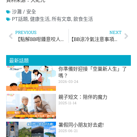
資料來源：大紀元
沙灘 / 安全
PT話題
,
健康生活
,
所有文章
,
飲食生活
PREVIOUS
NEXT
【點解BB咁鍾意咬人？】
【BB涼冷氣注意事項】點先唔會吹到病？
最新話題
你準備好迎接「空巢新人生」了
嗎？
2026-03-24
親子短文：陪伴的魔力
2025-11-14
暑假同小朋友好去處!
2025-06-21