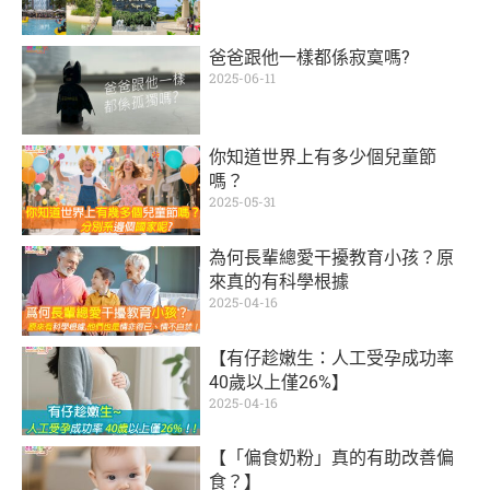
爸爸跟他一樣都係寂寞嗎?
2025-06-11
你知道世界上有多少個兒童節
嗎？
2025-05-31
為何長輩總愛干擾教育小孩？原
來真的有科學根據
2025-04-16
【有仔趁嫩生：人工受孕成功率
40歲以上僅26%】
2025-04-16
【「偏食奶粉」真的有助改善偏
食？】