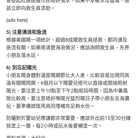
會掛起紅旗提醒市民唔好落水。
如果不幸被水母螫傷，應
該立即向救生員求助。
{adv here}
5) 注意湧浪和急流
根據美國嘅一項統計，超過8成嘅救生員拯救，都同湧及
急流有關。如果唔清楚海浪情況，應該詢問救生員，先畀
小朋友落水玩。
6) 別忘記陽光
小朋友嘅身體對溫度嘅調節比大人差，比較容易出現同高
溫有關嘅問題。6個月以下嘅嬰兒唔可以直接或間接照射
陽光，要注意上午10點至下午2點呢段
時間，因為中暑風
險比較高。要注意唔好喺陽光猛烈嘅日子帶小朋友去海灘
玩，要準備遮陰用具同埋補充足夠水份。
防曬對於嬰幼兒嚟講都非常重要，應該外出前15至30分鐘
就塗上一層，每2小時或玩水後要補塗一次。