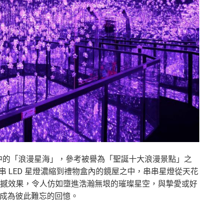
物盒中的「浪漫星海」，參考被譽為「聖誕
十大浪漫景點」之
串 LED 星燈濃縮到禮物盒內的鏡屋之中，串串星燈從天花
撼效果，令人仿如墮進浩瀚無垠的璀璨
星空，與摯愛或好
對會成為彼此難忘的回憶。