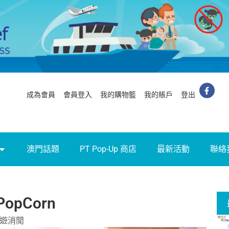
成為會員
會員登入
我的購物籃
我的賬戶
登出
澳門話題
PT Pop-Up 商店
最新活動
聯絡
pCorn
遊消閒