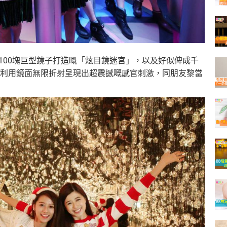
近100塊巨型鏡子打造嘅「炫目鏡迷宮」，以及好似俾成千
利用鏡面無限折射呈現出超震撼嘅感官刺激，同朋友黎當