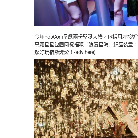
今年PopCorn呈獻兩份聖誕大禮，包括用左接
萬顆星星包圍同祝福嘅「浪漫星海」鏡屋裝置，
然好玩指數爆燈！{adv here}