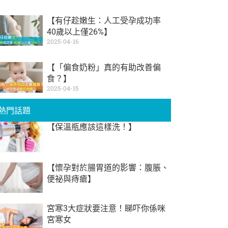
【有仔趁嫩生：人工受孕成功率
40歲以上僅26%】
2025-04-16
【「偏食奶粉」真的有助改善偏
食？】
2025-04-15
熱門話題
【保溫瓶應該這樣洗！】
【懷孕對於腸胃道的影響：腹脹、
便祕與痔瘡】
宮寒3大症狀要注意！睇吓你係咪
宮寒女