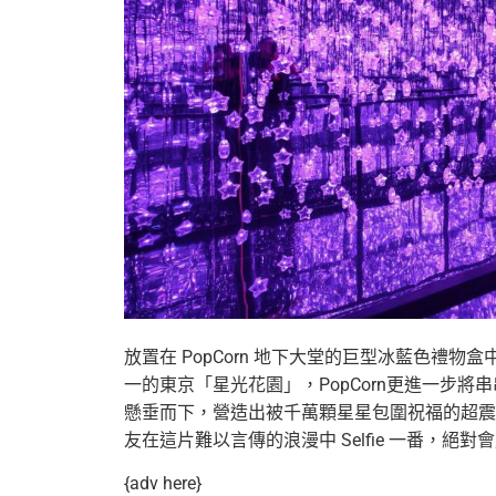
放置在 PopCorn 地下大堂的巨型冰藍色禮
一的東京「星光花園」，PopCorn更進一步
將串
懸垂而下，營造出
被千萬顆星星包圍祝福的超震
友在這片難以言傳的浪漫中 Selfie 一番，絕
{adv here}