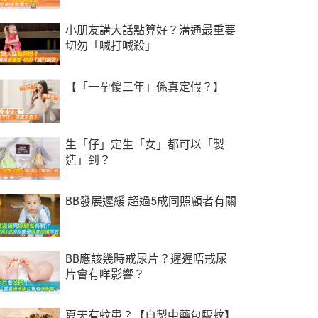
小朋友講大話點算好？溝通最重要
切勿「喊打喊殺」
【「一孕傻三年」係真定假？】
生「仔」定生「女」都可以「製
造」到？
BB發展遲緩 超過5成同照顧者有關
BB應該幾時戒尿片？遲遲唔戒尿
片會有咩影響？
夏天有蚊患？【自製中藥包驅蚊】