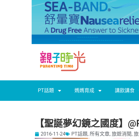
PT話題
媽媽育成
講飲講食
【聖誕夢幻鏡之國度】@Po
2016-11-24
PT話題
,
所有文章
,
旅遊消閒
,
旅