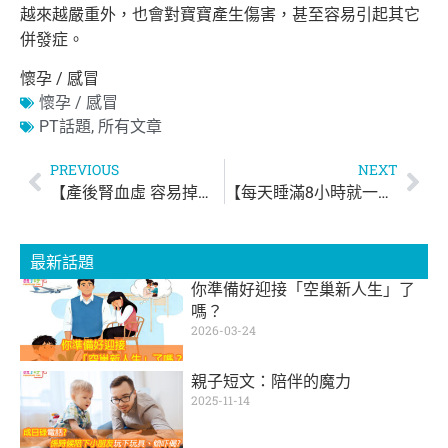
越來越嚴重外，也會對寶寶產生傷害，
甚至容易引起其它
併發症。
懷孕 / 感冒
懷孕 / 感冒
PT話題
,
所有文章
PREVIOUS
NEXT
【產後腎血虛 容易掉頭髮】
【每天睡滿8小時就一定好？】
最新話題
你準備好迎接「空巢新人生」了
嗎？
2026-03-24
親子短文：陪伴的魔力
2025-11-14