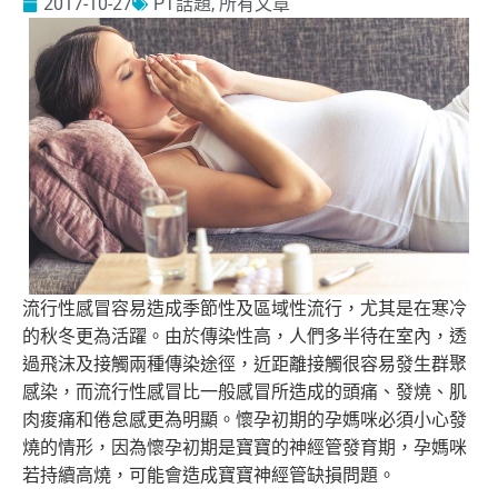
2017-10-27
PT話題
,
所有文章
流行性感冒容易造成季節性及區域性流行，
尤其是在寒冷
的秋冬更為活躍。由於傳染性高，人們多半待在室內，
透
過飛沫及接觸兩種傳染途徑，近距離接觸很容易發生群聚
感染，
而流行性感冒比一般感冒所造成的頭痛、發燒、
肌
肉痠痛和倦怠感更為明顯。
懷孕初期的孕媽咪必須小心發
燒的情形，
因為懷孕初期是寶寶的神經管發育期，孕媽咪
若持續高燒，
可能會造成寶寶神經管缺損問題。