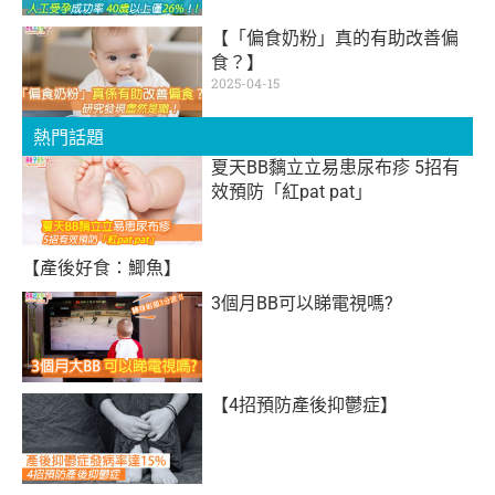
【「偏食奶粉」真的有助改善偏
食？】
2025-04-15
熱門話題
夏天BB黐立立易患尿布疹 5招有
效預防「紅pat pat」
【產後好食：鯽魚】
3個月BB可以睇電視嗎?
【4招預防產後抑鬱症】