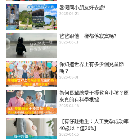
暑假同小朋友好去處!
2025-06-21
爸爸跟他一樣都係寂寞嗎?
2025-06-11
你知道世界上有多少個兒童節
嗎？
2025-05-31
為何長輩總愛干擾教育小孩？原
來真的有科學根據
2025-04-16
【有仔趁嫩生：人工受孕成功率
40歲以上僅26%】
2025-04-16