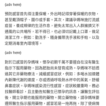
{adv here}
預防感冒首先得注重保暖，外出時記得穿著保暖的衣物，
甚至戴頂帽子、圍巾或手套。其次，建議孕媽咪施打流感
疫苗，
養成規律的生活作息，避免太常出入人群擁擠又不
通風的公共場所，
若不得已，也必須切記戴上口罩，做足
清潔工作，例如：勤洗手、
隨身攜帶洗手液和手帕，以及
定期消毒室內環境等。
{adv here}
對於已感冒的孕媽咪，
懷孕初期千萬不要擅自在沒有醫生
指示下服用藥物，
因為胚胎尚未發育成熟。孕媽咪不妨透
過其它非藥物療法，
減緩感冒症狀，例如：多喝水加速體
內新陳代謝的速度，
亦或透過呼吸熱水杯中的蒸氣，舒緩
鼻塞症狀。
孕媽咪感染流行性感冒，症狀較嚴重時，務必
找醫師看診，
且主動告知醫生已懷孕的訊息，讓醫生評估
後，
開立孕期也能服用的藥物。開立藥物後，
請孕媽咪要
遵照醫生指示服用藥物，感冒若是一拖再拖，
除了使病情