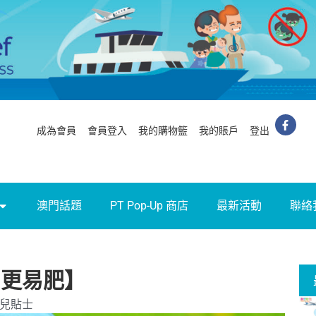
成為會員
會員登入
我的購物籃
我的賬戶
登出
澳門話題
PT Pop-Up 商店
最新活動
聯絡
 更易肥】
兒貼士