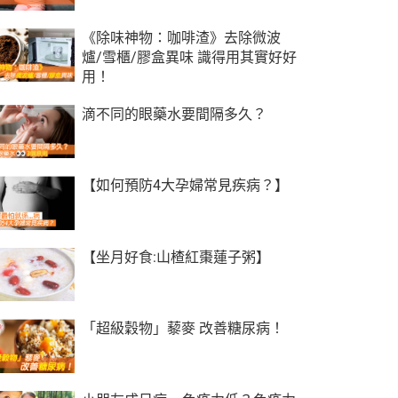
《除味神物：咖啡渣》去除微波
爐/雪櫃/膠盒異味 識得用其實好好
用！
滴不同的眼藥水要間隔多久？
【如何預防4大孕婦常見疾病？】
【坐月好食:山楂紅棗蓮子粥】
「超級穀物」藜麥 改善糖尿病！