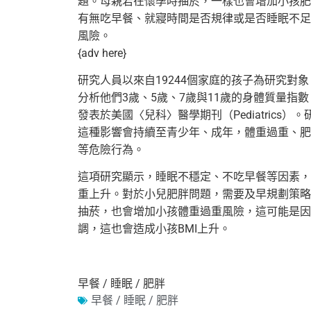
題。母親若在懷孕時抽菸，一樣也
會增加小孩肥
有無吃早餐、就寢時間是否規律或是否睡眠不足
風險。
{adv here}
研究人員以來自19244個家庭的孩子為研究對
分析他們3歲、5
歲、7歲與11歲的身體質量指數
發表於美國〈兒科〉醫學期刊（Pedi
atric
這種影響會持續至青少年、成年，體重過重、
肥
等危險行
為。
這項研究顯示，睡眠不穩定、不吃早餐等因素，
重上升。對於小兒肥胖問題，需
要及早規劃策略
抽菸，也會增加小孩體重過重風險，這可能是因
調，
這也會造成小孩BMI上升。
早餐 / 睡眠 / 肥胖
早餐 / 睡眠 / 肥胖