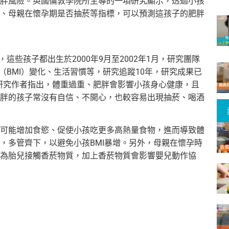
胖風險。英國倫敦學院所主導的一項研究顯示，透過小
孩
、母親在懷孕期是
否抽菸等指標，可以預測這孩子的肥胖
象，這些孩子都出
生於2000年9月至2002年1月，研究團隊
（BMI）變化、生活習慣等，研
究追蹤10年，研究成果已
s）。研究作者指出，體重過重、肥胖會影響小孩身心健
康，且
胖的孩子常沒有自信、不開心，也較容易出現抽菸、喝酒
可能增加食慾、促使
小孩吃更多高熱量食物，進而導致體
，多管齊下，以避免小孩BMI暴增。另外，母親在
懷孕時
為胎兒接觸香
菸物質，加上香菸物質會影響嬰兒動作協