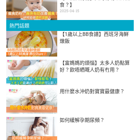
食？】
2025-04-15
熱門話題
【1歲以上BB食譜】西班牙海鮮
燉飯
【富媽媽的煩惱】太多人奶點算
好？飲唔晒嘅人奶有冇用？
用什麼水沖奶對寶寶最健康？
如何緩解孕期尿頻？