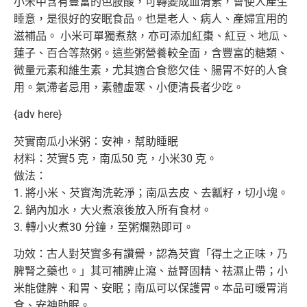
小米中含有豐富的色胺酸，可轉變成血清素，會使人產生
睡意，
是很好的安眠食品。也是老人、病人、產婦宜用的
滋補品。 小米可單獨煮熬，亦可添加紅棗、紅豆、地瓜、
蓮子、百合等熬粥。
這些粥營養較全面，含豐富的糖類、
微量元素和維生素，
尤其適合食慾欠佳、腸胃不好的人食
用。氣滯者忌用，素體虛寒、
小便清長者少吃。
{adv here}
芡實南瓜小米粥：安神，幫助睡眠
材料：芡實5 克，南瓜50 克，小米30 克。
做法：
1. 將小米、芡實淘洗乾淨；南瓜去皮、去瓤籽，切小塊。
2. 鍋內加水，大火煮滾後放入所有食材。
3. 轉小火煮30 分鐘，至粥爛熟即可。
功效：古人對芡實多有讚譽，認為芡實「得土之正味，乃
脾腎之藥也。」
其可補脾止瀉、益腎固精、祛濕止帶；小
米能健脾、和胃、安眠；
南瓜可以保護胃。本品可暖胃消
食、安神助眠。