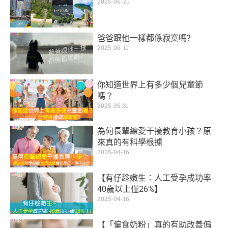
2025-06-21
爸爸跟他一樣都係寂寞嗎?
2025-06-11
你知道世界上有多少個兒童節
嗎？
2025-05-31
為何長輩總愛干擾教育小孩？原
來真的有科學根據
2025-04-16
【有仔趁嫩生：人工受孕成功率
40歲以上僅26%】
2025-04-16
【「偏食奶粉」真的有助改善偏