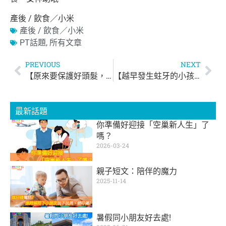
產後 / 飲食／小米
產後 / 飲食／小米
PT話題
,
所有文章
PREVIOUS
NEXT
【原來要保護好頭髮，梳頭也非常重要】
【越早發生蛀牙的小孩 將來越容易不斷蛀牙！ 】
最新話題
你準備好迎接「空巢新人生」了
嗎？
2026-03-24
親子短文：陪伴的魔力
2025-11-14
暑假同小朋友好去處!