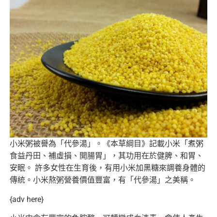
小米粥被譽為「代參湯」。《本草綱目》記載小米「煮粥
食益丹田、
補虛損、開腸胃」，其功用在於健脾、和胃、
安眠。 許多女性在生育後，有用小米加黑糖來調養身體的
傳統。
小米熬粥營養價值豐富，有「代參湯」之美稱。
{adv here}